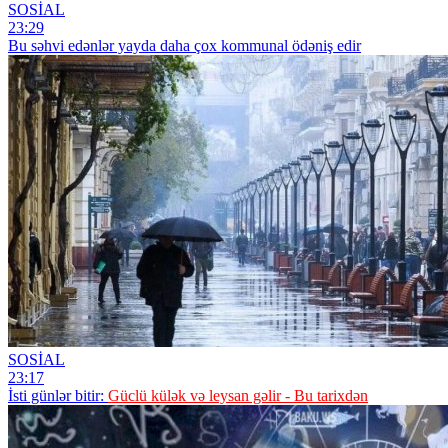
SOSİAL
23:29
Bu səhvi edənlər yayda daha çox kommunal ödəniş edir
SOSİAL
23:17
İsti günlər bitir:
Güclü külək və leysan gəlir - Bu tarixdən