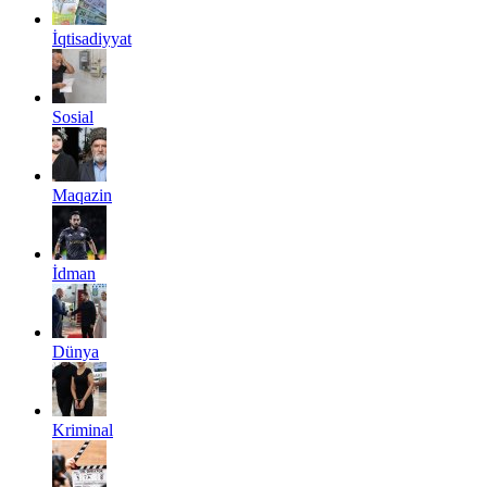
İqtisadiyyat
Sosial
Maqazin
İdman
Dünya
Kriminal