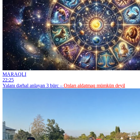
MARAQLI
22:25
Yalanı dərhal anlayan 3 bürc –
Onları aldatmaq mümkün deyil