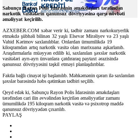
Sabunçu Rayon Polis İdarəsinin əməkdaşları tərəfindən
narkotik vasitələrin qanunsuz dövriyyəsinə qarşı növbəti
əməliyyat keçirilib.
AZXEBER.COM xəbər verir ki, tədbir zamanı narkokuryerlik
etməkdə şübhəli bilinən 32 yaşlı Elsevər Mirəliyev və 23 yaşlı
Vahid Kərimov saxlanılıblar. Onlardan ümumilikdə 19
kiloqramdan artıq narkotik vasitə olan marixuana aşkarlanıb.
Araşdırmalarla müəyyən edilib ki, saxlanılan şəxslər narkotik
vasitələri ayrı-ayrı ünvanlara çatdıraraq paytaxt ərazisində
qanunsuz dövriyyəsini təşkil etməyi planlaşdırıblar.
Faktla bağlı cinayət işi başlanılıb. Məhkəmənin qərarı ilə saxlanılan
şəxslər barəsində həbs qətimkan tədbiri seçilib.
Qeyd edək ki, Sabunçu Rayon Polis İdarəsinin əməkdaşları
tərəfindən cari ilin əvvəlindən keçirilən əməliyyatlar zamanı
ümumilikdə 195 kiloqram narkotik vasitə və psixotrop maddə
qanunsuz dövriyyədən çıxarılıb.
PAYLAŞ