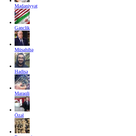
Mədəniyyət
Gənclik
Müsahibə
Hadisə
Maraqli
Özəl