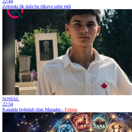
22:44
Zelenski ilk dəfə bu ölkəyə səfər etdi
SOSİAL
22:34
Kanalda boğulub ölən Muradın -
Fotosu