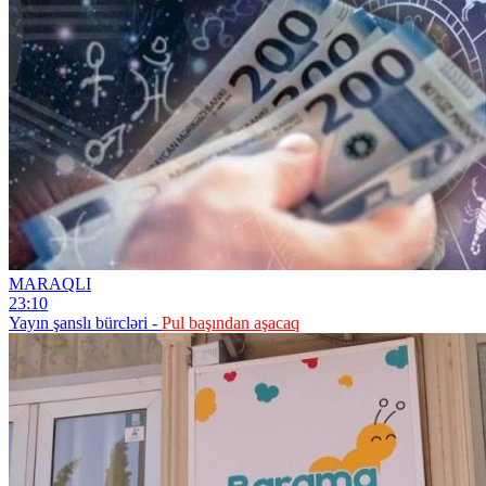
MARAQLI
23:10
Yayın şanslı bürcləri -
Pul başından aşacaq