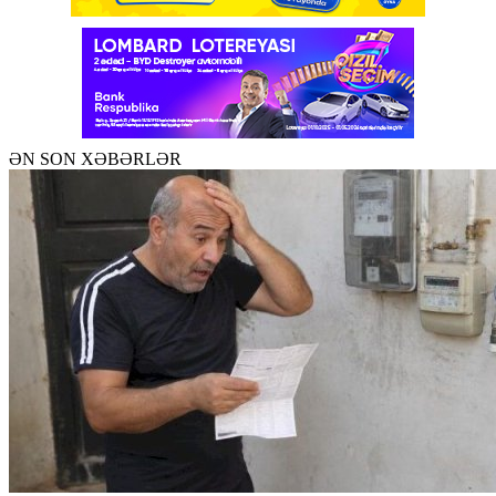
ƏN SON XƏBƏRLƏR