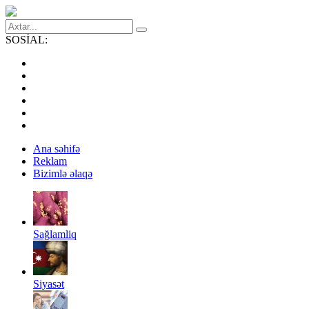
SOSİAL:
Ana səhifə
Reklam
Bizimlə əlaqə
Sağlamliq
Siyasət