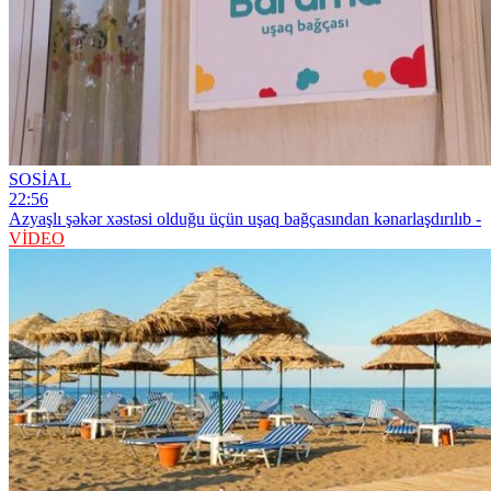
SOSİAL
22:56
Azyaşlı şəkər xəstəsi olduğu üçün uşaq bağçasından kənarlaşdırılıb -
VİDEO