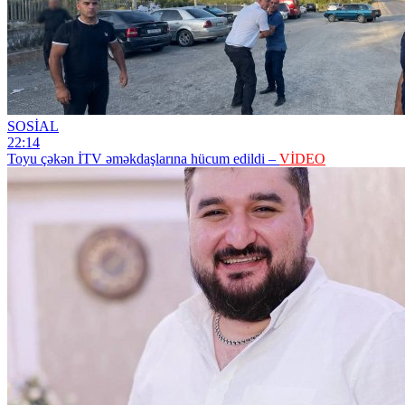
SOSİAL
22:14
Toyu çəkən İTV əməkdaşlarına hücum edildi –
VİDEO