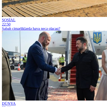
SOSİAL
22:50
Sabah çimərliklərdə hava necə olacaq?
DÜNYA