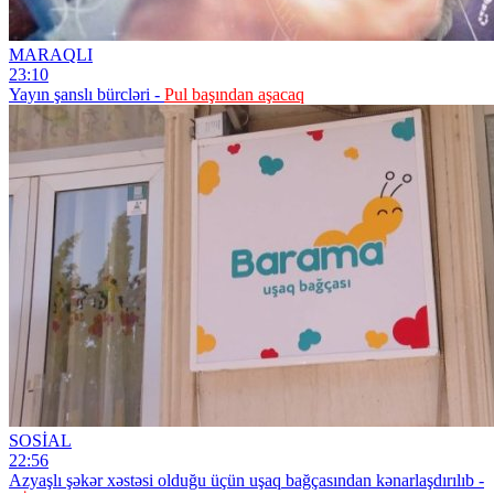
MARAQLI
23:10
Yayın şanslı bürcləri -
Pul başından aşacaq
SOSİAL
22:56
Azyaşlı şəkər xəstəsi olduğu üçün uşaq bağçasından kənarlaşdırılıb -