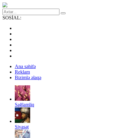
SOSİAL:
Ana səhifə
Reklam
Bizimlə əlaqə
Sağlamliq
Siyasət