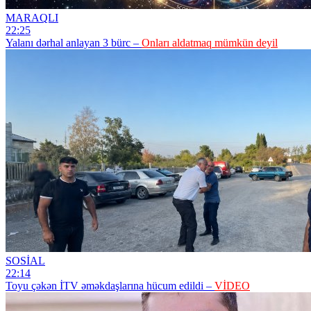
MARAQLI
22:25
Yalanı dərhal anlayan 3 bürc –
Onları aldatmaq mümkün deyil
SOSİAL
22:14
Toyu çəkən İTV əməkdaşlarına hücum edildi –
VİDEO