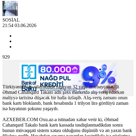
SOSİAL
21:54 03.06.2026
929
Türkiyənin Van vilayətində yaşayan 32 yaşlı azərbaycanəsilli
Əhməd Cahanqard Takalo adlı şəxs marketdə alış-veriş edərkən
maliyyə tarixinə düşəcək bir halla üzləşib. Alış-veriş zamanı onun
bank kartı bloklanıb, bank hesabında 1 trilyon lirə gördüyü zaman
isə həyatının şokunu yaşayıb.
AZXEBER.COM Oxu.az-a istinadən xəbər verir ki, Əhməd
Cahanqard Takalo bank kartı kassada təsdiqlənmədikdən sonra
bunun müvəqqəti sistem xətası olduğunu düşünüb və ən yaxın bank
filialına gedib. Hesabdan çıxarışı nəzərdən keçirdikdə isə gözlərinə