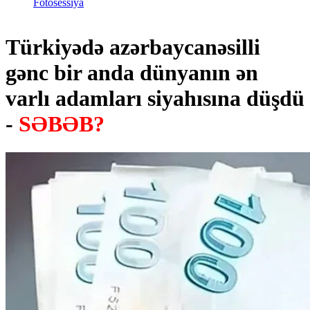
Fotosessiya
Türkiyədə azərbaycanəsilli
gənc bir anda dünyanın ən
varlı adamları siyahısına düşdü
-
SƏBƏB?