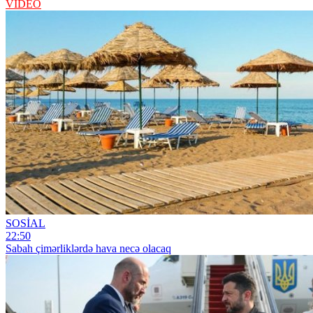
VİDEO
SOSİAL
22:50
Sabah çimərliklərdə hava necə olacaq