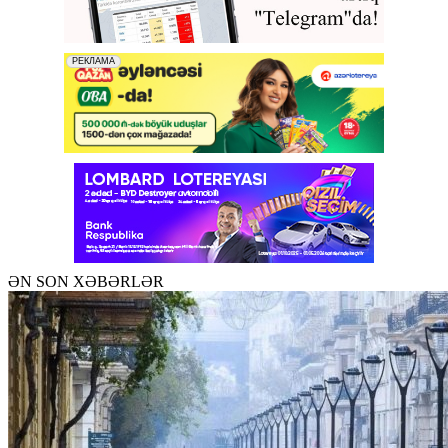
ƏN SON XƏBƏRLƏR