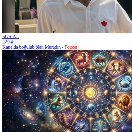
SOSİAL
22:34
Kanalda boğulub ölən Muradın -
Fotosu