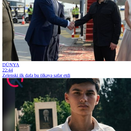
DÜNYA
22:44
Zelenski ilk dəfə bu ölkəyə səfər etdi