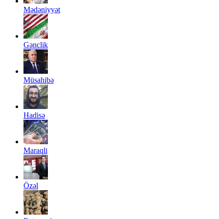
Mədəniyyət
Gənclik
Müsahibə
Hadisə
Maraqli
Özəl