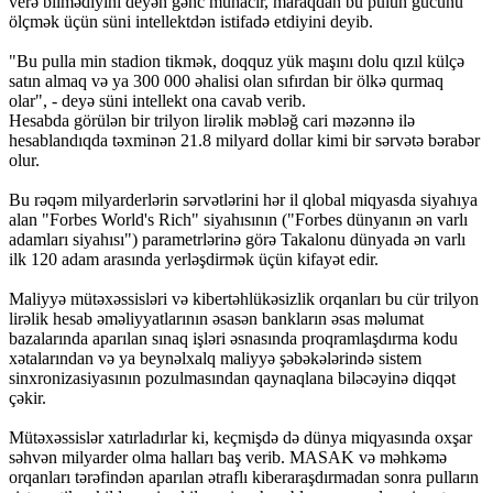
verə bilmədiyini deyən gənc mühacir, maraqdan bu pulun gücünü
ölçmək üçün süni intellektdən istifadə etdiyini deyib.
"Bu pulla min stadion tikmək, doqquz yük maşını dolu qızıl külçə
satın almaq və ya 300 000 əhalisi olan sıfırdan bir ölkə qurmaq
olar", - deyə süni intellekt ona cavab verib.
Hesabda görülən bir trilyon lirəlik məbləğ cari məzənnə ilə
hesablandıqda təxminən 21.8 milyard dollar kimi bir sərvətə bərabər
olur.
Bu rəqəm milyarderlərin sərvətlərini hər il qlobal miqyasda siyahıya
alan "Forbes World's Rich" siyahısının ("Forbes dünyanın ən varlı
adamları siyahısı") parametrlərinə görə Takalonu dünyada ən varlı
ilk 120 adam arasında yerləşdirmək üçün kifayət edir.
Maliyyə mütəxəssisləri və kibertəhlükəsizlik orqanları bu cür trilyon
lirəlik hesab əməliyyatlarının əsasən bankların əsas məlumat
bazalarında aparılan sınaq işləri əsnasında proqramlaşdırma kodu
xətalarından və ya beynəlxalq maliyyə şəbəkələrində sistem
sinxronizasiyasının pozulmasından qaynaqlana biləcəyinə diqqət
çəkir.
Mütəxəssislər xatırladırlar ki, keçmişdə də dünya miqyasında oxşar
səhvən milyarder olma halları baş verib. MASAK və məhkəmə
orqanları tərəfindən aparılan ətraflı kiberaraşdırmadan sonra pulların