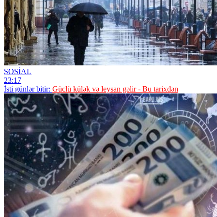
SOSİAL
23:17
İsti günlər bitir:
Güclü külək və leysan gəlir - Bu tarixdən