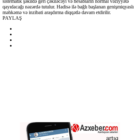
sistematik şəkildə geri çəkiləcəyi və hesabların normal vəziyyətə
qayıdacağı nəzərdə tutulur. Hadisə ilə bağlı başlanan genişmiqyaslı
məhkəmə və inzibati araşdırma diqqətlə davam etdirilir.
PAYLAŞ