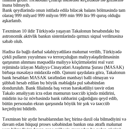
inana bilməyib.
Bank qeydlərində onun istifadə edilə biləcək balans bölməsində tam
olaraq 999 milyard 999 milyon 999 min 999 lirə 99 quruş olduğu
aşkarlanıb.
Təxminən 10 ildir Türkiyədə yaşayan Takalonun hesabındakı bu
astronomik aktivlik bankın sistemlərində qırmızı siqnal verilməsinə
səbəb olub.
Hadisə ilə bağlı dərhal səlahiyyətlilərə məlumat verilib, Türkiyədə
çirkli pulların yuyulması və terrorçuluğun maliyyələşdirilməsinin
qarşısının alınması məqsədilə maliyyə köçürmələrini real vaxt
rejimində izləyən Maliyyə Cinayətləri Araşdırma Şurası (MASAK)
birbaşa məsələyə müdaxilə edib. Qanuni qaydalara görə, Takalonun
bank hesabları MASAK tərəfindən mənbəyi bəlli olmayan və
şübhəli hesab edilən bu böyük məbləğdə pul səbəbindən
dondurulub. Bank filialında baş verən hərəkətliliyi təsvir edən
Takalo əməliyyatı icra edən məmurun təəccüb içində müdirini,
müdirin isə öz növbəsində bank rəhbərini çağırdığını qeyd edib,
bütün personalın ekran qarşısında böyük bir şok və təəccüb
keçirdiyini bildirib.
Təxminən bir aydır hesablarından heç birinə daxil ola bilmədiyini və
davam edən hüquqi proses səbəbindən bankın ona ətraflı məlumat