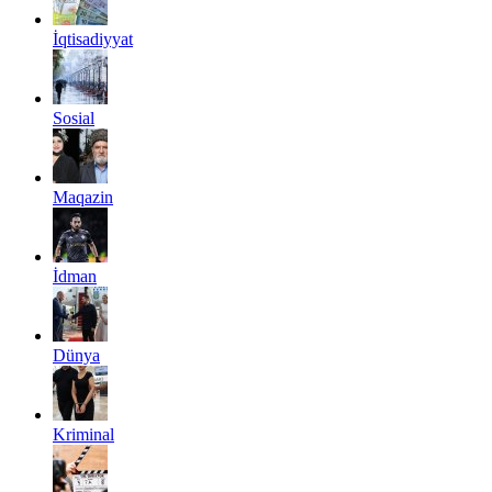
İqtisadiyyat
Sosial
Maqazin
İdman
Dünya
Kriminal