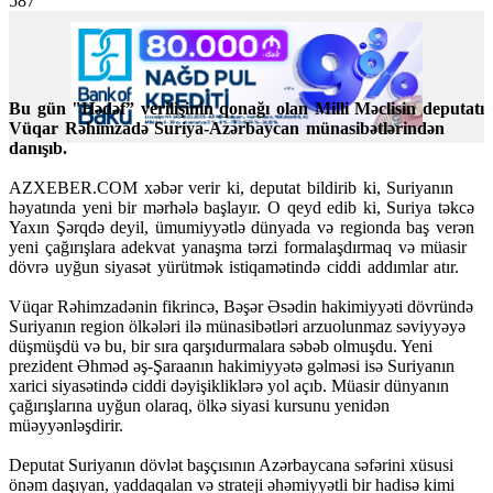
587
Bu gün "Hədəf” verilişinin qonağı olan Milli Məclisin deputatı
Vüqar Rəhimzadə Suriya-Azərbaycan münasibətlərindən
danışıb.
AZXEBER.COM xəbər verir ki, deputat bildirib ki, Suriyanın
həyatında yeni bir mərhələ başlayır. O qeyd edib ki, Suriya təkcə
Yaxın Şərqdə deyil, ümumiyyətlə dünyada və regionda baş verən
yeni çağırışlara adekvat yanaşma tərzi formalaşdırmaq və müasir
dövrə uyğun siyasət yürütmək istiqamətində ciddi addımlar atır.
Vüqar Rəhimzadənin fikrincə, Bəşər Əsədin hakimiyyəti dövründə
Suriyanın region ölkələri ilə münasibətləri arzuolunmaz səviyyəyə
düşmüşdü və bu, bir sıra qarşıdurmalara səbəb olmuşdu. Yeni
prezident Əhməd əş-Şaraanın hakimiyyətə gəlməsi isə Suriyanın
xarici siyasətində ciddi dəyişikliklərə yol açıb. Müasir dünyanın
çağırışlarına uyğun olaraq, ölkə siyasi kursunu yenidən
müəyyənləşdirir.
Deputat Suriyanın dövlət başçısının Azərbaycana səfərini xüsusi
önəm daşıyan, yaddaqalan və strateji əhəmiyyətli bir hadisə kimi