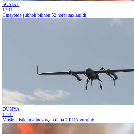
SOSİAL
17:11
Cinayətdə şübhəli bilinən 52 nəfər saxlanıldı
DÜNYA
17:01
Moskva istiqamətində uçan daha 7 PUA vurulub