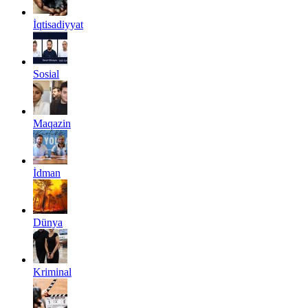
İqtisadiyyat
Sosial
Maqazin
İdman
Dünya
Kriminal