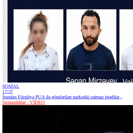
SOSİAL
17:37
İrandan Füzuliyə PUA ilə göndərilən narkotiki satmaq istədilər -
Saxlanıldılar - VİDEO