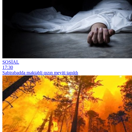
SOSİAL
17:30
Sabirabadda məktəbli qızın meyiti tapıldı