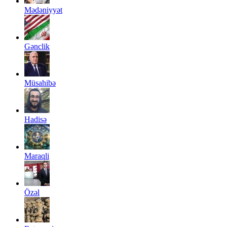
Mədəniyyət
Gənclik
Müsahibə
Hadisə
Maraqli
Özəl