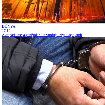
DÜNYA
17:19
Avropada meşə yanğınlarının vurduğu ziyan açıqlandı