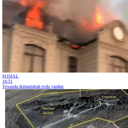
SOSİAL
16:51
Tovuzda ikimərtəbəli evdə yanğın