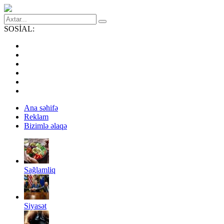
SOSİAL:
Ana səhifə
Reklam
Bizimlə əlaqə
Sağlamliq
Siyasət