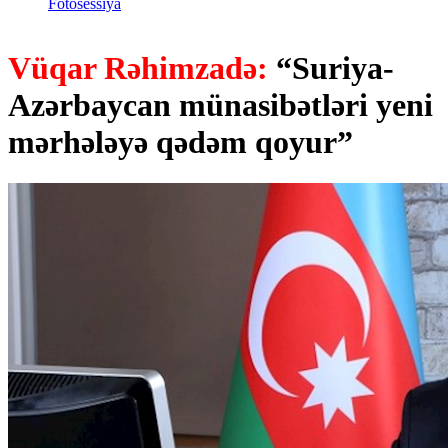
Fotosessiya
Vüqar Rəhimzadə:
“Suriya-
Azərbaycan münasibətləri yeni
mərhələyə qədəm qoyur”