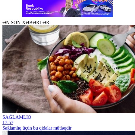
ƏN SON XƏBƏRLƏR
SAĞLAMLIQ
17:57
Sağlamlıq üçün bu qidalar mütləqdir