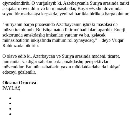
qiymətləndirib. O vurğulayıb ki, Azərbaycanla Suriya arasında tarixi
əlaqələr mövcuddur və bu münasibətlər, Bəşər Əsədin dövründə
soyuq bir mərhələyə keçsə də, yeni rəhbərliklə birlikdə bərpa olunur.
"Suriyanın bərpa prosesində Azərbaycanın iştirakı məsələsi də
müzakirə olunub. Bu istiqamətdə fikir mübadilələri aparılıb. Enerji
sektorunda əməkdaşlıq imkanları yaranır və bu, gələcək
münasibətlərin inkişafında mühüm rol oynayacaq,” – deyə Vüqar
Rəhimzadə bildirib.
O əlavə edib ki, Azərbaycan və Suriya arasında mədəni, ticarət,
humanitar və digər sahələrdə də əməkdaşlıq perspektivləri
mövcuddur. Bu münasibətlərin yaxın müddətdə daha da inkişaf
edəcəyi gözlənilir.
Oksana Orucova
PAYLAŞ