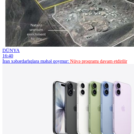
DÜNYA
16:40
İran xəbərdarlıqlara məhəl qoymur:
Nüvə proqramı davam etdirilir