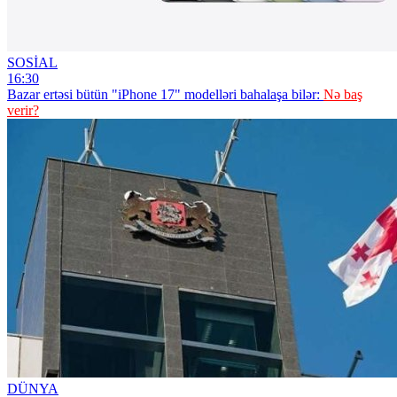
SOSİAL
16:30
Bazar ertəsi bütün "iPhone 17" modelləri bahalaşa bilər:
Nə baş
verir?
DÜNYA