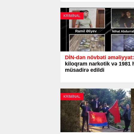
KRİMİNAL
DİN-dən növbəti əməliyyat:
kiloqram narkotik və 1981 
müsadirə edildi
KRİMİNAL