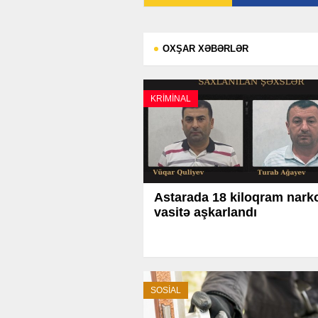
OXŞAR XƏBƏRLƏR
KRİMİNAL
Astarada 18 kiloqram narko
vasitə aşkarlandı
SOSİAL