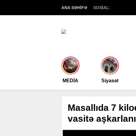
ANA SƏHİFƏ
SOSİAL:
MEDİA
Siyasət
Masallıda 7 kil
vasitə aşkarlan