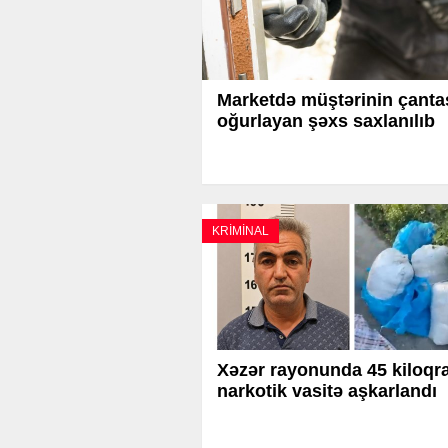
Marketdə müştərinin çanta
oğurlayan şəxs saxlanılıb
KRİMİNAL
Xəzər rayonunda 45 kiloq
narkotik vasitə aşkarlandı