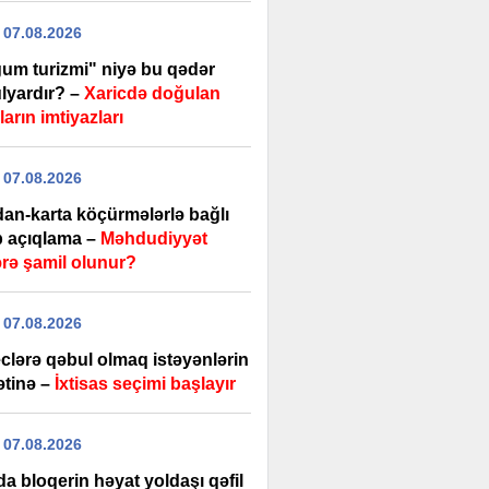
 07.08.2026
um turizmi" niyə bu qədər
lyardır? –
Xaricdə doğulan
arın imtiyazları
 07.08.2026
dan-karta köçürmələrlə bağlı
b açıqlama –
Məhdudiyyət
ərə şamil olunur?
 07.08.2026
clərə qəbul olmaq istəyənlərin
ətinə –
İxtisas seçimi başlayır
 07.08.2026
a bloqerin həyat yoldaşı qəfil