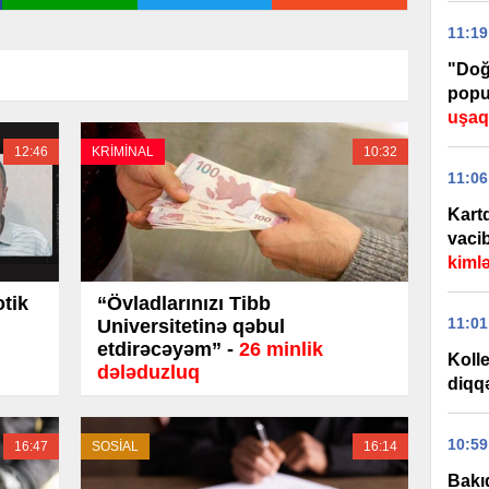
11:19
"Doğ
popu
uşaql
12:46
KRİMİNAL
10:32
11:06
Kart
vaci
kiml
tik
“Övladlarınızı Tibb
11:01
Universitetinə qəbul
etdirəcəyəm” -
26 minlik
Kolle
dələduzluq
diqq
10:59
16:47
SOSİAL
16:14
Bakıd