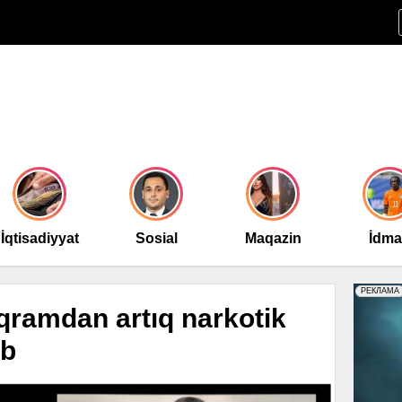
İqtisadiyyat
Sosial
Maqazin
İdm
oqramdan artıq narkotik
ıb