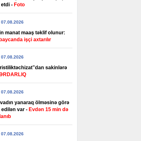
 etdi -
Foto
 07.08.2026
in manat maaş təklif olunur:
aycanda işçi axtarılır
 07.08.2026
istiliktəchizat”dan sakinlərə
ƏRDARLIQ
 07.08.2026
rvadın yanaraq ölməsinə görə
edilən var -
Evdən 15 min də
lanıb
 07.08.2026