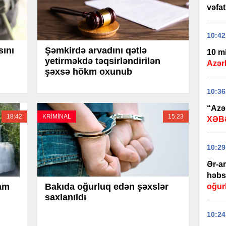
vəfat
10:42
sını
Şəmkirdə arvadını qətlə
10 m
yetirməkdə təqsirləndirilən
Azərb
şəxsə hökm oxunub
10:36
“Azər
18:42
KRİMİNAL
15:23
XƏB
10:29
Ər-a
həbs 
ram
Bakıda oğurluq edən şəxslər
oğur
saxlanıldı
10:24