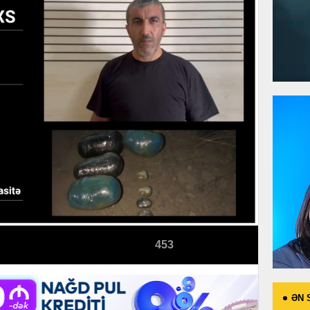
453
ƏN 