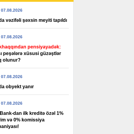
 07.08.2026
a vəzifəli şəxsin meyiti tapıldı
 07.08.2026
haqqından pensiyayadək:
ı peşələrə xüsusi güzəştlər
iq olunur?
 07.08.2026
da obyekt yanır
 07.08.2026
Bank-dan ilk kreditə özəl 1%
rim və 0% komissiya
aniyası!