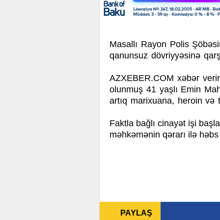
Masallı Rayon Polis Şöbəsin
qanunsuz dövriyyəsinə qarşı
AZXEBER.COM xəbər verir k
olunmuş 41 yaşlı Emin Mah
artıq marixuana, heroin və 
Faktla bağlı cinayət işi başl
məhkəmənin qərarı ilə həbs q
PAYLAŞ