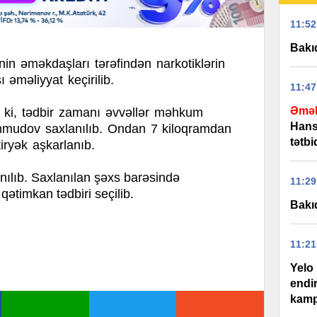
11:52
Bakıd
in əməkdaşları tərəfindən narkotiklərin
 əməliyyat keçirilib.
11:47
Əmək
i, tədbir zamanı əvvəllər məhkum
Hans
mudov saxlanılıb. Ondan 7 kiloqramdan
tətb
tiryək aşkarlanıb.
anılıb. Saxlanılan şəxs barəsində
11:29
ətimkan tədbiri seçilib.
Bakı
11:21
Yelo 
endi
kamp