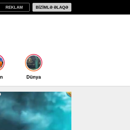
REKLAM
BİZİMLƏ ƏLAQƏ
an
Dünya