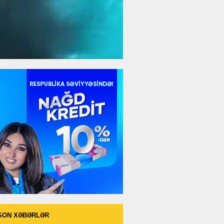
SON XƏBƏRLƏR