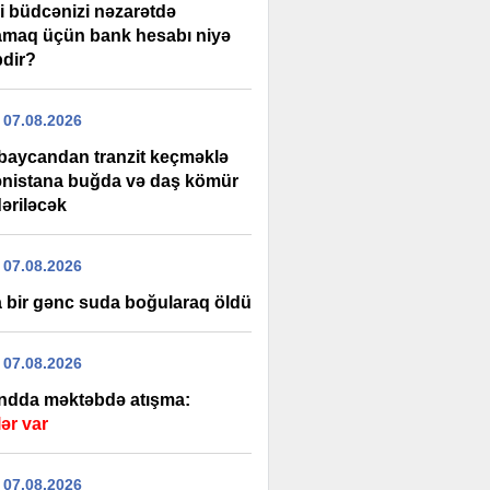
i büdcənizi nəzarətdə
amaq üçün bank hesabı niyə
bdir?
 07.08.2026
baycandan tranzit keçməklə
nistana buğda və daş kömür
əriləcək
 07.08.2026
 bir gənc suda boğularaq öldü
 07.08.2026
andda məktəbdə atışma:
ər var
 07.08.2026