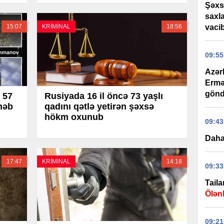
Şəxs
saxl
vaci
15:07
KRİMİNAL
18:56
09:55
Azər
Ermə
gönd
57
Rusiyada 16 il öncə 73 yaşlı
həb
qadını qətlə yetirən şəxsə
hökm oxunub
09:43
Daha
17:47
KRİMİNAL
14:18
09:33
Tail
Ölənl
09:21