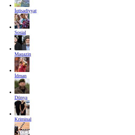
İqtisadiyyat
Sosial
Maqazin
İdman
Dünya
Kriminal