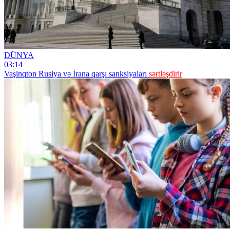
DÜNYA
03:14
Vaşinqton Rusiya və İrana qarşı sanksiyaları
sərtləşdirir