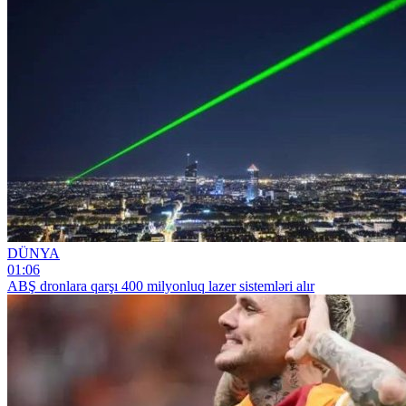
DÜNYA
01:06
ABŞ dronlara qarşı 400 milyonluq lazer sistemləri alır