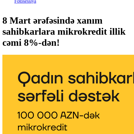
Fotosessiya
8 Mart ərəfəsində xanım
sahibkarlara mikrokredit illik
cəmi 8%-dən!