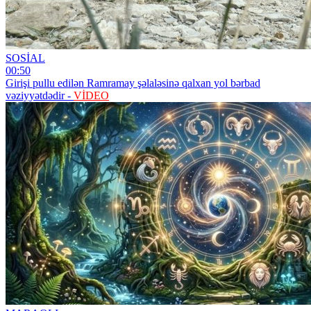
SOSİAL
00:50
Girişi pullu edilən Ramramay şəlaləsinə qalxan yol bərbad
vəziyyətdədir -
VİDEO