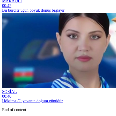
MARAQLI
00:45
Bu bürclər üçün böyük dönüş başlayır
SOSİAL
00:40
Hökümə Əliyevanın doğum günüdür
End of content