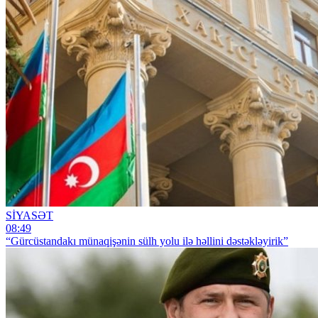
SİYASƏT
08:49
“Gürcüstandakı münaqişənin sülh yolu ilə həllini dəstəkləyirik”