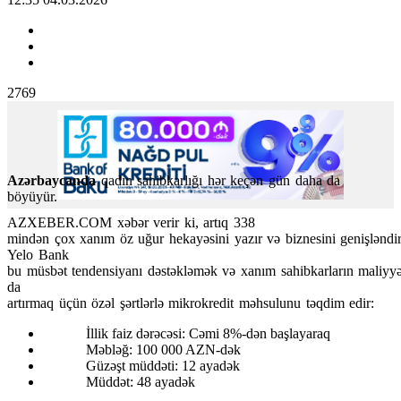
2769
Azərbaycanda
qadın
sahibkarlığı
hər
keçən
gün
daha
da
böyüyür
.
AZXEBER.COM xəbər verir ki, artıq
338
mindən
çox
xanım
öz
uğur
hekayəsini
yazır
və
biznesini
genişləndir
Yelo
Bank
bu
müsbət
tendensiyanı
dəstəkləmək
və
xanım
sahibkarların
maliyy
da
artırmaq
üçün
özəl
şərtlərlə
mikrokredit
məhsulunu
təqdim
edir
:
İllik faiz dərəcəsi: Cəmi 8%-dən başlayaraq
Məbləğ: 100 000 AZN-dək
Güzəşt müddəti: 12 ayadək
Müddət: 48 ayadək