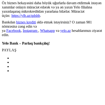
Öz biznes hekayəsini daha böyük uğurlarla davam etdirmək istəyən
xanımlar onlayn müraciət edərək və ya ən yaxın Yelo filialına
yaxınlaşaraq mikrokreditdən yararlana bilərlər. Müraciət
üçün:
https://ylb.az/qdshb
.
Bankdan
biznes krediti
əldə etmək istəyirsiniz? O zaman 981
nömrəsinə zəng edin və
ya
Facebook
,
Instagram
,
Whatsapp
və
yelo.az
hesablarımızı ziyarət
edin.
Yelo Bank – Parlaq bankçılıq!
PAYLAŞ