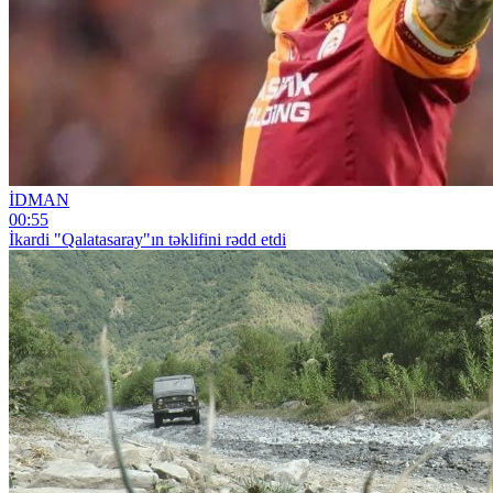
İDMAN
00:55
İkardi "Qalatasaray"ın təklifini rədd etdi