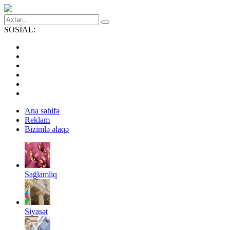
SOSİAL:
Ana səhifə
Reklam
Bizimlə əlaqə
Sağlamliq
Siyasət