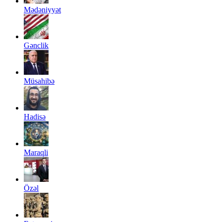
Mədəniyyət
Gənclik
Müsahibə
Hadisə
Maraqli
Özəl