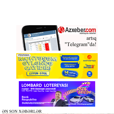
ƏN SON XƏBƏRLƏR