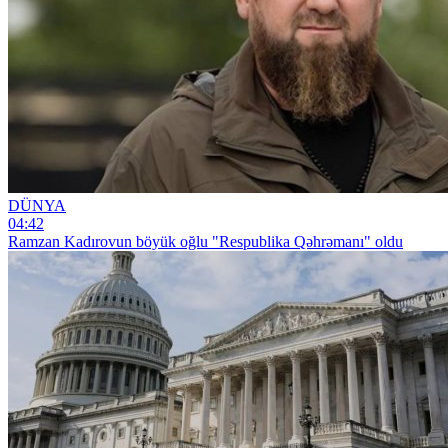
DÜNYA
04:42
Ramzan Kadırovun böyük oğlu "Respublika Qəhrəmanı" oldu