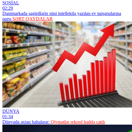
SOSİAL
02:29
Danimarkada şagirdlərin süni intellektlə yazılan ev tapşırıqlarına
qarşı
SƏRT QAYDALAR
DÜNYA
01:34
Dünyada ərzaq bahalaşır:
Qiymətlər rekord həddə çatdı