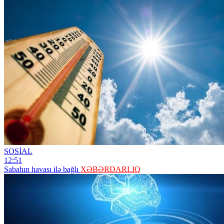
SOSİAL
12:51
Sabahın havası ilə bağlı
XƏBƏRDARLIQ