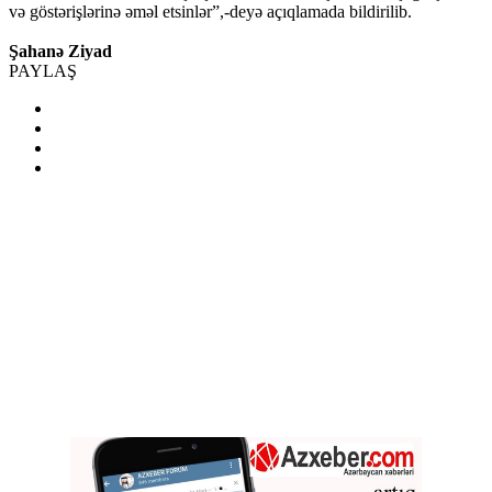
və göstərişlərinə əməl etsinlər”,-deyə açıqlamada bildirilib.
Şahanə Ziyad
PAYLAŞ