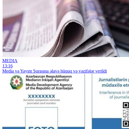
MEDIA
13:16
Media və Yayım Şurasına əlavə hüquq və vəzifələr verildi