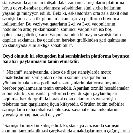
stansiyasında aparılan müşahidələr zamanı sərnişinlərin platforma
boyu qeyri-bərabər paylanması səbəbindən süni sıxlıq hallarının
yaşandığı müəyyən edilib. Belə ki, eskalatordan orta zala daxil olan
sərnişinlər əsasən ilk pilonlarda cəmləşir və platforma boyunca
irəliləmirlər. Bu vəziyyət qatarların 2-ci və 3-cü vaqonlarının
həddindən artıq yüklənməsinə, sonuncu vaqonların isə boş
qalmasına gətirib çıxarır. Vaqonlara minə bilməyən sərnişinlərin
qapıları saxlaması isə qatarların hərəkət qrafikindən geri qalmasına
və stansiyada süni sıxlığa səbəb olur”.
Qeyd olunub ki, sözügedən hal sərnişinlərin platforma boyunca
bərabər paylanmasını təmin etməkdir:
""Nizami” stansiyasında, eləcə də digər stansiylarda metro
əməkdaşlarının sərnişinləri qatarın sonuncu vaqonlarına
yönləndirməkdə məqsədi məhz sərnişinlərin platforma boyunca
bərabər paylanmasını təmin etməkdir. Aparılan texniki hesablamalar
sübut edir ki, sərnişinlər platforma boyu düzgün paylandıqları
təqdirdə, hazırkı qrafiklə hərəkət edən qatarların sayı sərnişin
tələbatını tam qarşılamaq üçün kifayətdir. Görülən bütün tədbirlər
sərnişinlərin daha rahat və təhlükəsiz səyahət etmə imkanlarını
yaxşılaşdırmaq məqsədi daşıyır”.
"Sərnişinlərimizdən xahiş edirik ki, stansiya ərazisində sərnişin
axınının tənzimlənilməsi çərçivəsində əməkdaşlarımızın çağırışlarına