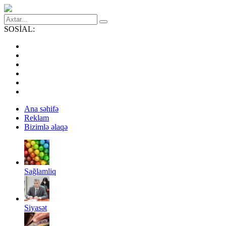
SOSİAL:
Ana səhifə
Reklam
Bizimlə əlaqə
Sağlamliq
Siyasət