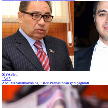
SİYASƏT
13:18
Abel Məhərrəmovun oğlu səfir vəzifəsindən geri çağırıldı