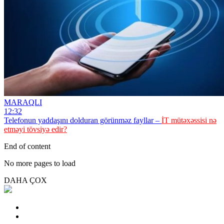
MARAQLI
12:32
Telefonun yaddaşını dolduran görünməz fayllar –
İT mütəxəssisi nə
etməyi tövsiyə edir?
End of content
No more pages to load
DAHA ÇOX