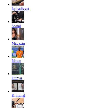
İqtisadiyyat
Sosial
Maqazin
İdman
Dünya
Kriminal