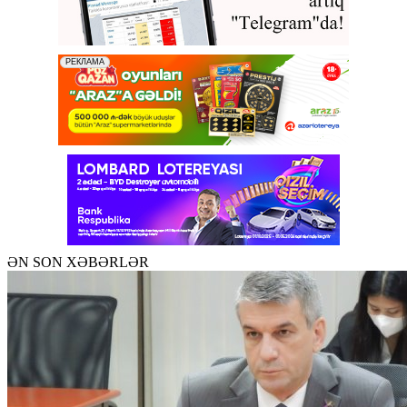
ƏN SON XƏBƏRLƏR