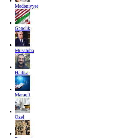
Mədəniyyət
Gənclik
Müsahibə
Hadisə
Maraqli
Özəl