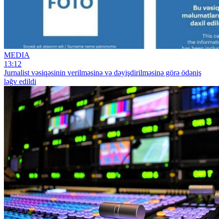
MEDIA
13:12
Jurnalist vəsiqəsinin verilməsinə və dəyişdirilməsinə görə ödəniş
ləğv edildi