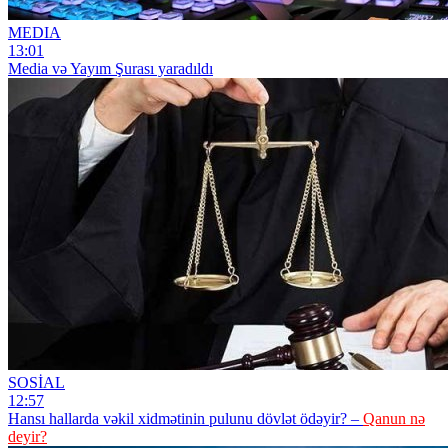
MEDIA
13:01
Media və Yayım Şurası yaradıldı
SOSİAL
12:57
Hansı hallarda vəkil xidmətinin pulunu dövlət ödəyir? –
Qanun nə
deyir?