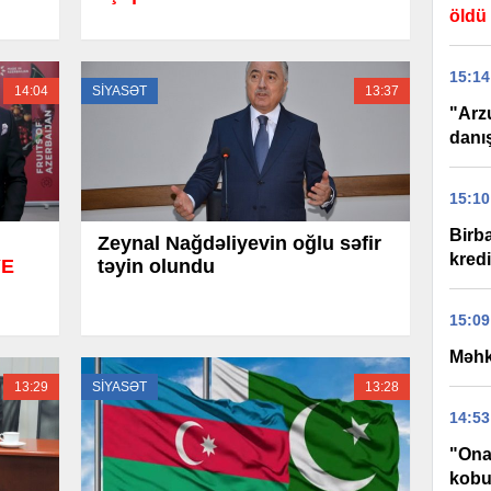
öldü
15:14
14:04
SİYASƏT
13:37
"Arz
danı
15:10
Birb
Zeynal Nağdəliyevin oğlu səfir
kred
YE
təyin olundu
15:09
Məhk
13:29
SİYASƏT
13:28
14:53
"Ona
kobu