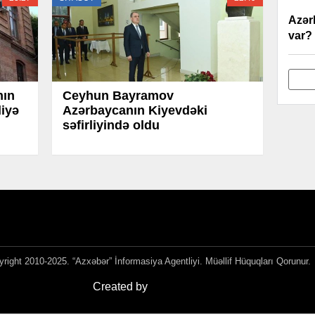
Azər
var? 
nın
Ceyhun Bayramov
liyə
Azərbaycanın Kiyevdəki
səfirliyində oldu
right 2010-2025. “Azxəbər” İnformasiya Agentliyi. Müəllif Hüquqları Qorunur.
Created by