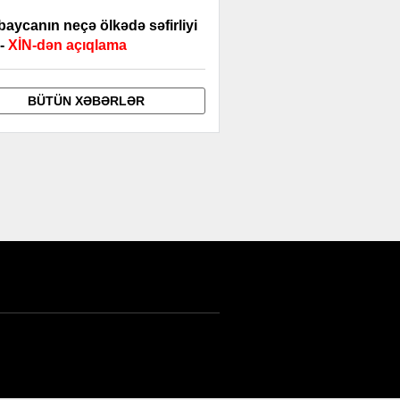
baycanın neçə ölkədə səfirliyi
-
XİN-dən açıqlama
BÜTÜN XƏBƏRLƏR