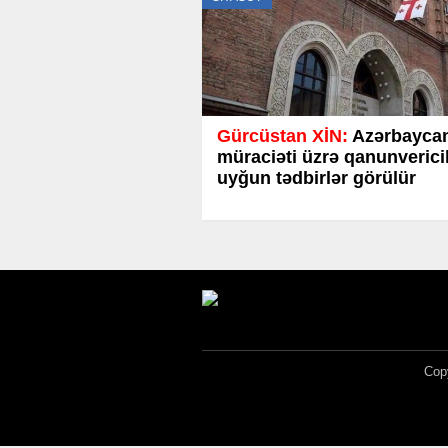
Gürcüstan XİN:
Azərbayca
müraciəti üzrə qanunverici
uyğun tədbirlər görülür
Copy