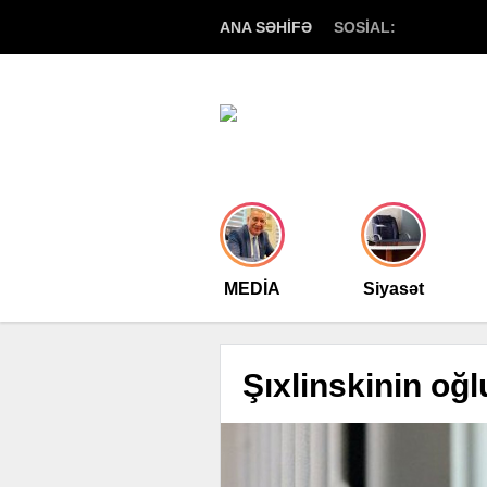
ANA SƏHİFƏ
SOSİAL:
MEDİA
Siyasət
Şıxlinskinin oğ