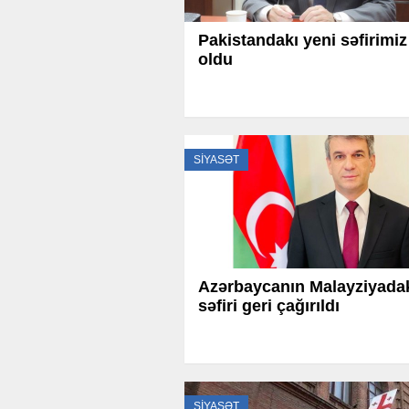
Pakistandakı yeni səfirimiz
oldu
SİYASƏT
Azərbaycanın Malayziyada
səfiri geri çağırıldı
SİYASƏT