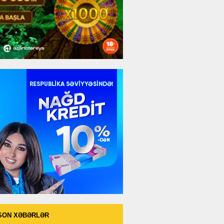
SON XƏBƏRLƏR