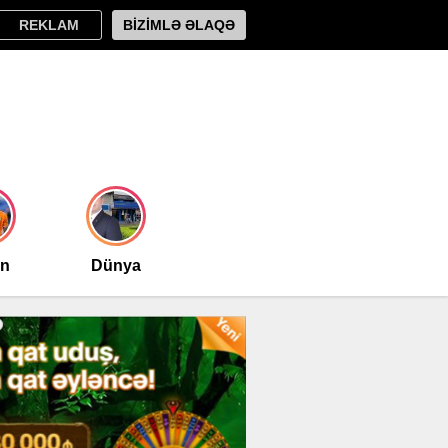
REKLAM
BİZİMLƏ ƏLAQƏ
an
Dünya