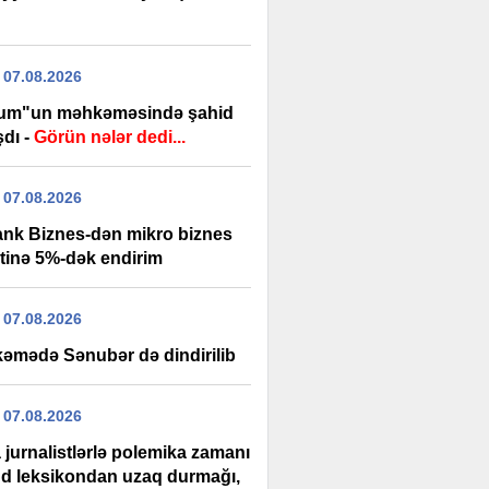
 07.08.2026
um"un məhkəməsində şahid
şdı -
Görün nələr dedi...
 07.08.2026
ank Biznes-dən mikro biznes
itinə 5%-dək endirim
 07.08.2026
əmədə Sənubər də dindirilib
 07.08.2026
 jurnalistlərlə polemika zamanı
d leksikondan uzaq durmağı,