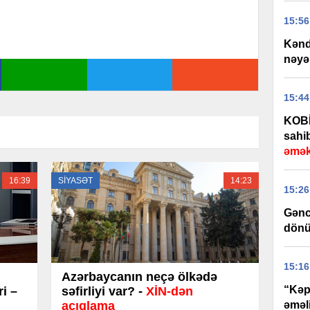
15:56
Kənd 
nəyə
15:44
KOBİ
sahib
əmək
16:39
SİYASƏT
14:23
15:26
Gəncə
dönü
15:16
Azərbaycanın neçə ölkədə
“Kəp
i –
səfirliyi var? -
XİN-dən
əməli
açıqlama