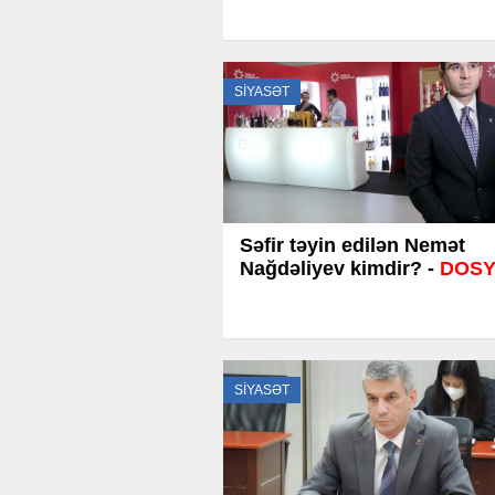
SİYASƏT
Səfir təyin edilən Nemət
Nağdəliyev kimdir? -
DOS
SİYASƏT