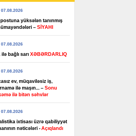
 07.08.2026
r postuna yüksələn tanınmış
 nümayəndələri –
SİYAHI
 07.08.2026
ilə bağlı sarı
XƏBƏRDARLIQ
 07.08.2026
sız ev, müqaviləsiz iş,
rnamə ilə maşın... –
Sonu
əmə ilə bitən səhvlər
 07.08.2026
listika ixtisası üzrə qabiliyyət
anının nəticələri -
Açıqlandı