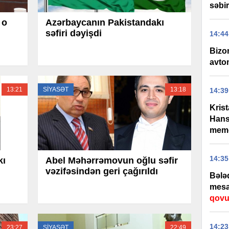
səbir
 o
Azərbaycanın Pakistandakı
səfiri dəyişdi
14:44
Bizo
avtom
13:21
SİYASƏT
13:18
14:39
Kris
Hans
memo
14:35
kı
Abel Məhərrəmovun oğlu səfir
vəzifəsindən geri çağırıldı
Bələd
mesaj
qovu
14:23
23:27
SİYASƏT
22:49