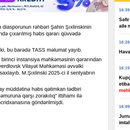
16:39
Səfi
ailə
diasporunun rəhbəri Şahin Şıxlinskinin
ində çıxarılmış həbs qərarı qüvvədə
16:28
i, bu barədə TASS məlumat yayıb.
Hava 
kili birinci instansiya məhkəməsinin qərarından
Sverdlovsk Vilayət Məhkəməsi əvvəlki
16:15
xlayıb. M.Şıxlinski 2025-ci il sentyabrın
Kupça
etiba
 ay müddətinə həbs qətimkan tədbiri
məhk
əmuruna qarşı zorakılıq” ittihamı ilə
əcridxanasına göndərilmişdi.
16:09
Jurna
imtah