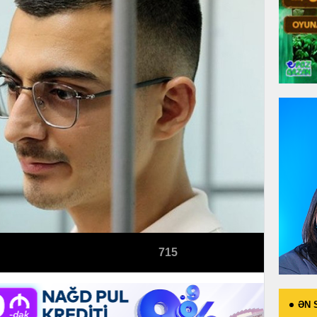
715
ƏN 