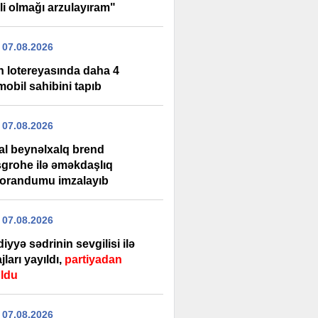
li olmağı arzulayıram"
 07.08.2026
n lotereyasında daha 4
obil sahibini tapıb
 07.08.2026
tal beynəlxalq brend
grohe ilə əməkdaşlıq
randumu imzalayıb
 07.08.2026
iyyə sədrinin sevgilisi ilə
ları yayıldı,
partiyadan
ldu
 07.08.2026