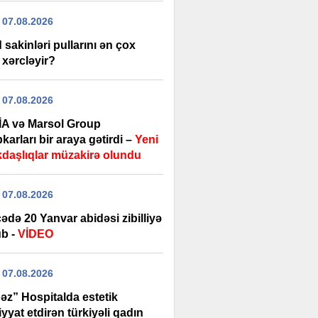
 07.08.2026
sakinləri pullarını ən çox
 xərcləyir?
 07.08.2026
A və Marsol Group
karları bir araya gətirdi –
Yeni
daşlıqlar müzakirə olundu
 07.08.2026
də 20 Yanvar abidəsi zibilliyə
b -
VİDEO
 07.08.2026
əz” Hospitalda estetik
yyat etdirən türkiyəli qadın