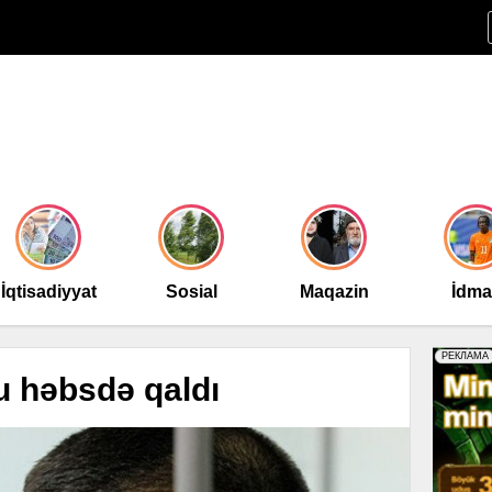
İqtisadiyyat
Sosial
Maqazin
İdm
lu həbsdə qaldı