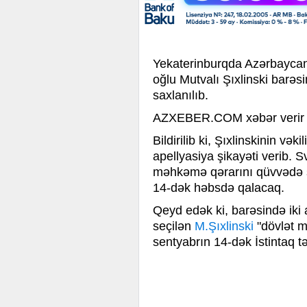
Yekaterinburqda Azərbaycan 
oğlu Mutvalı Şıxlinski barəs
saxlanılıb.
AZXEBER.COM xəbər verir k
Bildirilib ki, Şıxlinskinin və
apellyasiya şikayəti verib. 
məhkəmə qərarını qüvvədə sa
14-dək həbsdə qalacaq.
Qeyd edək ki, barəsində iki
seçilən
M.Şıxlinski
"dövlət m
sentyabrın 14-dək İstintaq t