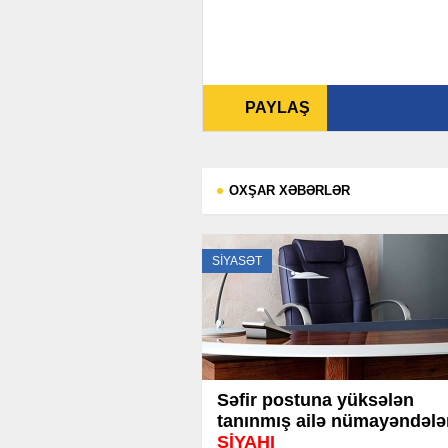
PAYLAŞ
OXŞAR XƏBƏRLƏR
SİYASƏT
Səfir postuna yüksələn
tanınmış ailə nümayəndələr
SİYAHI