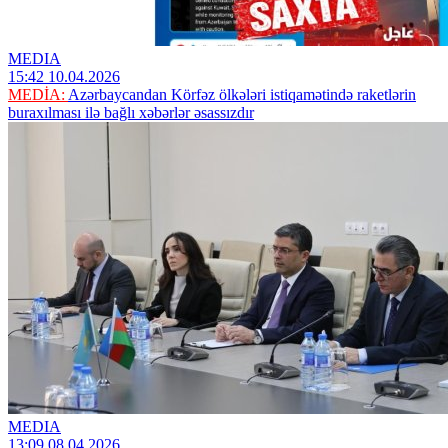
MEDIA
15:42 10.04.2026
MEDİA:
Azərbaycandan Körfəz ölkələri istiqamətində raketlərin
buraxılması ilə bağlı xəbərlər əsassızdır
MEDIA
13:09 08.04.2026