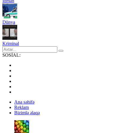
İdman
Dünya
Kriminal
SOSİAL:
Ana səhifə
Reklam
Bizimlə əlaqə