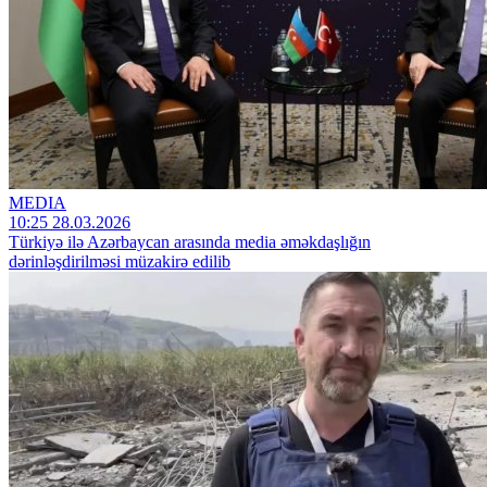
MEDIA
10:25 28.03.2026
Türkiyə ilə Azərbaycan arasında media əməkdaşlığın
dərinləşdirilməsi müzakirə edilib