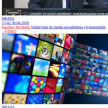
MEDIA
15:42 30.04.2026
Hacıbəy Heydərli:
Valideynlər də media savadlılığına yiyələnməlidir
-
VİDEO
MEDIA