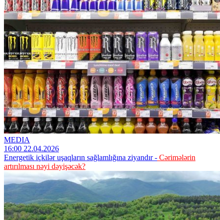
MEDIA
16:00 22.04.2026
Energetik içkilər uşaqların sağlamlığına ziyandır -
Cərimələrin
artırılması nəyi dəyişəcək?