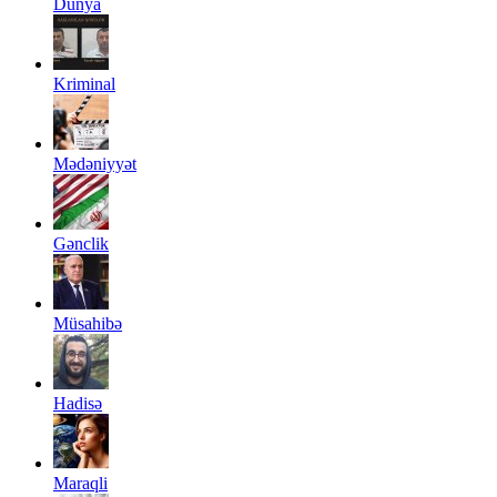
Dünya
Kriminal
Mədəniyyət
Gənclik
Müsahibə
Hadisə
Maraqli