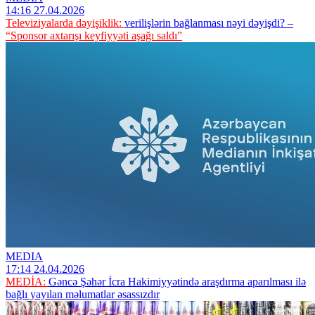
14:16 27.04.2026
Televiziyalarda dəyişiklik:
verilişlərin bağlanması nəyi dəyişdi? –
“Sponsor axtarışı keyfiyyəti aşağı saldı”
MEDIA
17:14 24.04.2026
MEDİA:
Gəncə Şəhər İcra Hakimiyyətində araşdırma aparılması ilə
bağlı yayılan məlumatlar əsassızdır