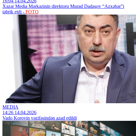
16:04 14.04.2026
Xəzər Media Mərkəzinin direktoru Murad Dadaşov “Azxəbər”i
təbrik etdi -
FOTO
MEDIA
14:26 14.04.2026
Vado Korovin vəzifəsindən azad edildi