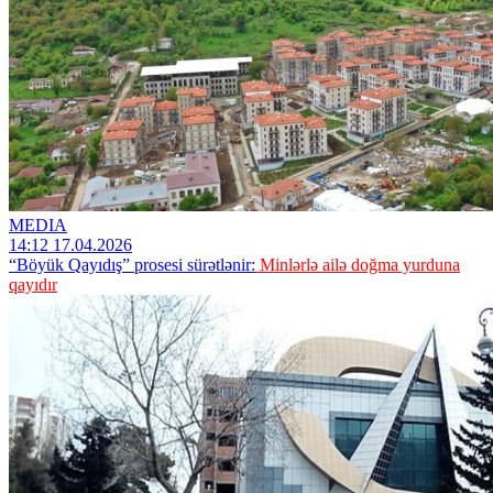
MEDIA
14:12 17.04.2026
“Böyük Qayıdış” prosesi sürətlənir:
Minlərlə ailə doğma yurduna
qayıdır