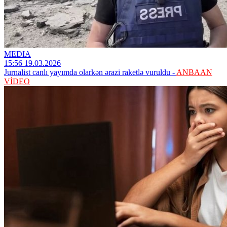
MEDIA
15:56 19.03.2026
Jurnalist canlı yayımda olarkən ərazi raketlə vuruldu -
ANBAAN
VİDEO