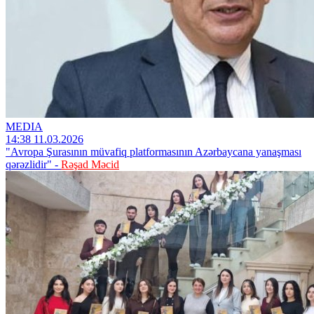
MEDIA
14:38 11.03.2026
"Avropa Şurasının müvafiq platformasının Azərbaycana yanaşması
qərəzlidir" -
Rəşad Məcid