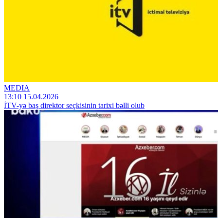
MEDIA
13:10 15.04.2026
İTV-yə baş direktor seçkisinin tarixi bəlli olub