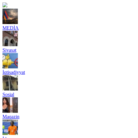
MEDİA
Siyasət
İqtisadiyyat
Sosial
Maqazin