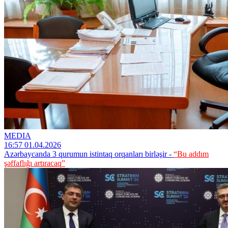
MEDIA
16:57 01.04.2026
Azərbaycanda 3 qurumun istintaq orqanları birləşir -
“Bu addım
şəffaflığı artıracaq”