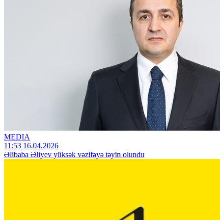
MEDIA
11:53 16.04.2026
Əlibaba Əliyev yüksək vəzifəyə təyin olundu