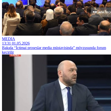
MEDIA
13:31 01.05.2026
Bakıda “İctimai proseslər media müstəvisində” mövzusunda forum
keçirilir