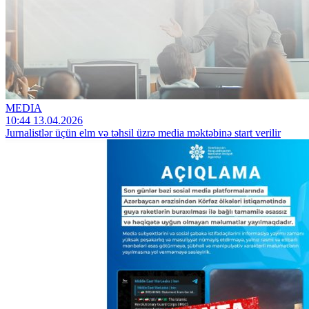
MEDIA
10:44 13.04.2026
Jurnalistlər üçün elm və təhsil üzrə media məktəbinə start verilir