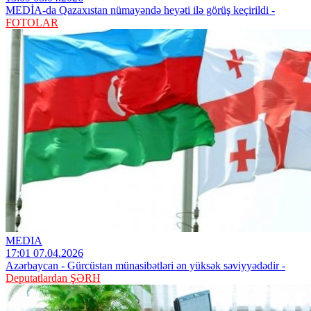
MEDİA-da Qazaxıstan nümayəndə heyəti ilə görüş keçirildi -
FOTOLAR
MEDIA
17:01 07.04.2026
Azərbaycan - Gürcüstan münasibətləri ən yüksək səviyyədədir -
Deputatlardan ŞƏRH