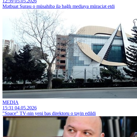
12:39 05.05.2026
Mətbuat Şurası o müsahibə ilə bağlı mediaya müraciət etdi
MEDIA
15:31 04.05.2026
"Space" TV-nin yeni baş direktoru o təyin edildi