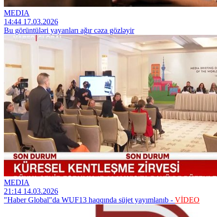
MEDIA
14:44 17.03.2026
Bu görüntüləri yayanları ağır cəza gözləyir
MEDIA
21:14 14.03.2026
"Haber Global"da WUF13 haqqında süjet yayımlanıb -
VİDEO