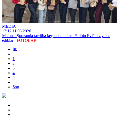
MEDIA
13:12 11.03.2026
Mətbuat Şurasında təcrübə keçən tələbələr “Ədibin Evi”ni ziyarət
ediblər -
FOTOLAR
İlk
1
2
3
4
5
Son