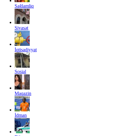
Sağlamliq
Siyasət
İqtisadiyyat
Sosial
Maqazin
İdman