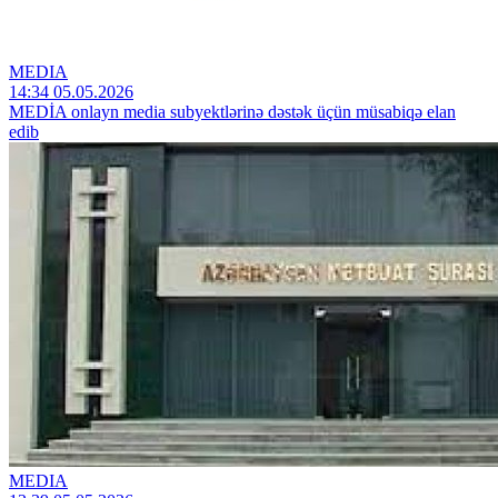
MEDIA
14:34 05.05.2026
MEDİA onlayn media subyektlərinə dəstək üçün müsabiqə elan
edib
MEDIA