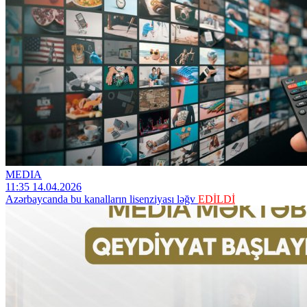
MEDIA
11:35 14.04.2026
Azərbaycanda bu kanalların lisenziyası ləğv
EDİLDİ