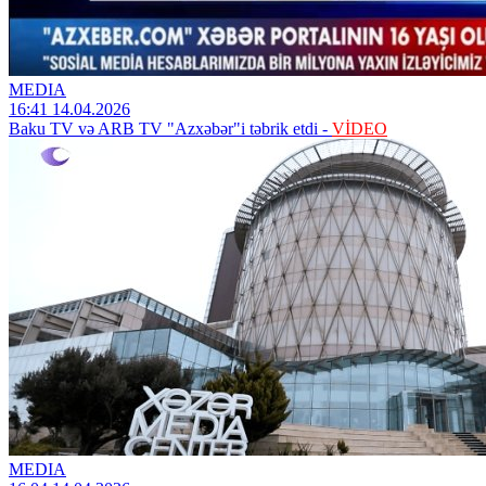
MEDIA
16:41 14.04.2026
Baku TV və ARB TV "Azxəbər"i təbrik etdi -
VİDEO
MEDIA