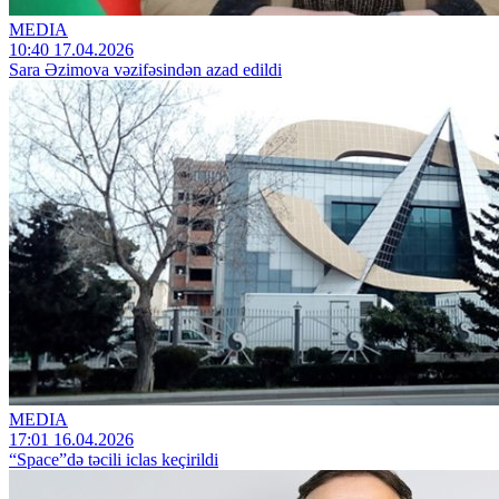
MEDIA
10:40 17.04.2026
Sara Əzimova vəzifəsindən azad edildi
MEDIA
17:01 16.04.2026
“Space”də təcili iclas keçirildi