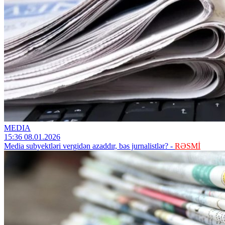
MEDIA
15:36 08.01.2026
Media subyektləri vergidən azaddır, bəs jurnalistlər? -
RƏSMİ