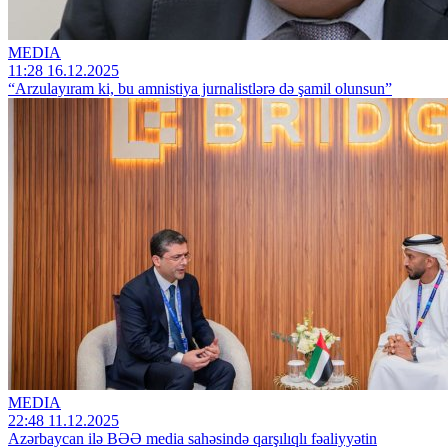
MEDIA
11:28 16.12.2025
“Arzulayıram ki, bu amnistiya jurnalistlərə də şamil olunsun”
MEDIA
22:48 11.12.2025
Azərbaycan ilə BƏƏ media sahəsində qarşılıqlı fəaliyyətin