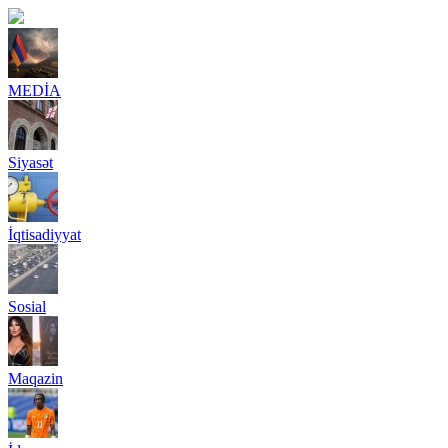
MEDİA
Siyasət
İqtisadiyyat
Sosial
Maqazin