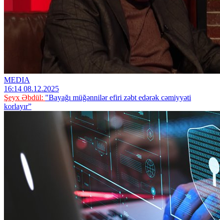
MEDIA
16:14 08.12.2025
Şeyx Əbdül:
"Bayağı müğənnilər efiri zəbt edərək cəmiyyəti
korlayır”