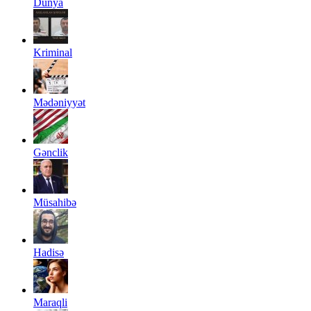
Dünya
Kriminal
Mədəniyyət
Gənclik
Müsahibə
Hadisə
Maraqli