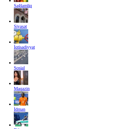
Sağlamliq
Siyasət
İqtisadiyyat
Sosial
Maqazin
İdman