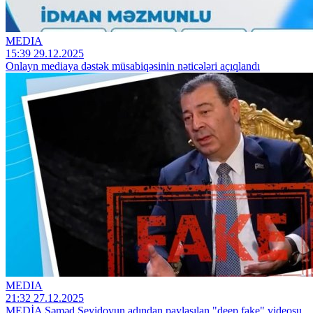
MEDIA
15:39 29.12.2025
Onlayn mediaya dəstək müsabiqəsinin nəticələri açıqlandı
MEDIA
21:32 27.12.2025
MEDİA Səməd Seyidovun adından paylaşılan "deep fake" videosu