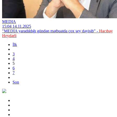
MEDIA
15:04 14.11.2025
"MEDİA yaradıldığı gündən mətbuatda çox şey dəyişib" -
Hacıbəy
Heydərli
İlk
3
4
5
6
7
Son