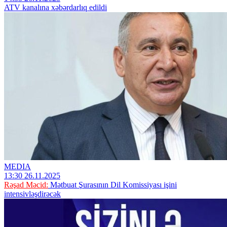
ATV kanalına xəbərdarlıq edildi
MEDIA
13:30 26.11.2025
Rəşad Məcid:
Mətbuat Şurasının Dil Komissiyası işini
intensivləşdirəcək