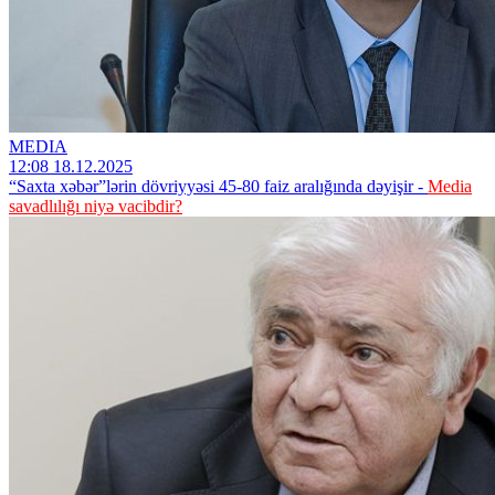
MEDIA
12:08 18.12.2025
“Saxta xəbər”lərin dövriyyəsi 45-80 faiz aralığında dəyişir -
Media
savadlılığı niyə vacibdir?