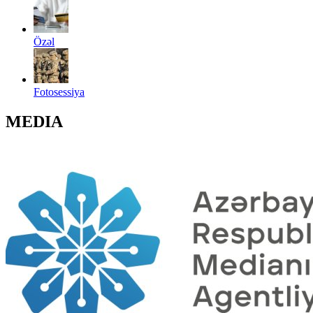
Özəl
Fotosessiya
MEDIA