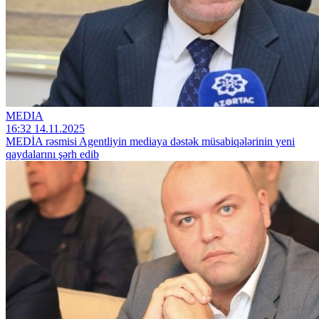
MEDIA
16:32 14.11.2025
MEDİA rəsmisi Agentliyin mediaya dəstək müsabiqələrinin yeni
qaydalarını şərh edib