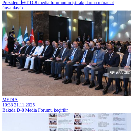
Prezident İƏT D-8 media forumunun iştirakçılarına müraciət
ünvanlayıb
MEDIA
10:38 21.11.2025
Bakıda D-8 Media Forumu keçirilir