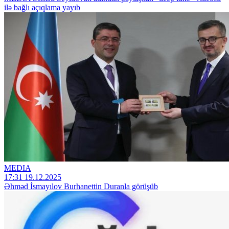
ilə bağlı açıqlama yayıb
MEDIA
17:31 19.12.2025
Əhməd İsmayılov Burhanettin Duranla görüşüb