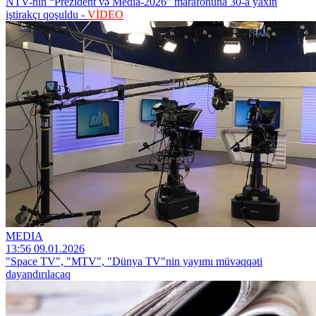
NTV-nin “Prezident və Media-2026” marafonuna 30-a yaxın
iştirakçı qoşuldu -
VİDEO
MEDIA
13:56 09.01.2026
"Space TV", "MTV", "Dünya TV"nin yayımı müvəqqəti
dayandırılacaq