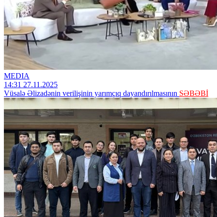
MEDIA
14:31 27.11.2025
Vüsalə Əlizadənin verilişinin yarımçıq dayandırılmasının
SƏBƏBİ