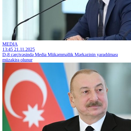
MEDIA
13:45 21.11.2025
D-8 çərçivəsində Media Mükəmməllik Mərkəzinin yaradılması
müzakirə olunur