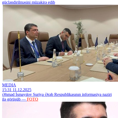
gücləndirilməsini müzakirə edib
MEDIA
15:31 11.12.2025
Əhməd İsmayılov Suriya Ərəb Respublikasının informasiya naziri
ilə görüşüb —
FOTO