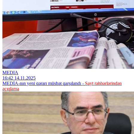
MEDIA
16:42 14.11.2025
MEDİA-nın yeni qərarı müsbət qarşılandı -
Sayt rəhbərlərindən
açıqlama