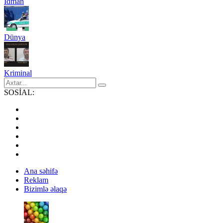
İdman
Dünya
Kriminal
SOSİAL:
Ana səhifə
Reklam
Bizimlə əlaqə