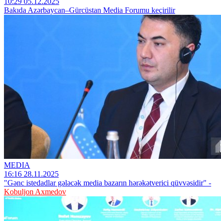
10:29 05.12.2025
Bakıda Azərbaycan–Gürcüstan Media Forumu keçirilir
MEDIA
16:16 28.11.2025
"Gənc istedadlar gələcək media bazarın hərəkətverici qüvvəsidir" -
Kobuljon Axmedov