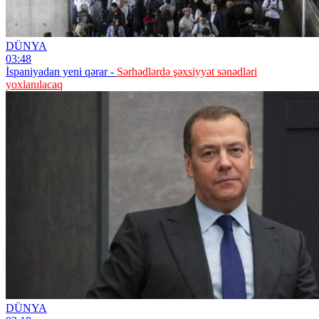
DÜNYA
03:48
İspaniyadan yeni qərar -
Sərhədlərdə şəxsiyyət sənədləri
yoxlanılacaq
DÜNYA
02:18