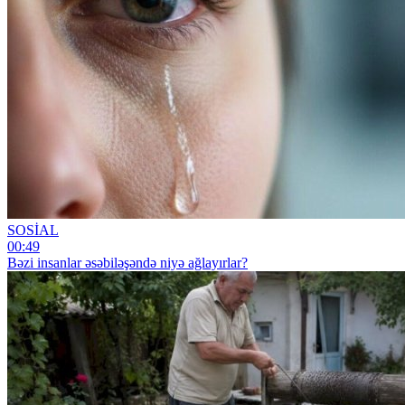
SOSİAL
00:49
Bəzi insanlar əsəbiləşəndə niyə ağlayırlar?