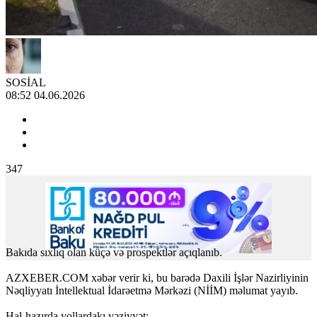
SOSİAL
08:52 04.06.2026
347
Bakıda sıxlıq olan küçə və prospektlər açıqlanıb.
AZXEBER.COM xəbər verir ki, bu barədə Daxili İşlər Nazirliyinin
Nəqliyyatı İntellektual İdarəetmə Mərkəzi (NİİM) məlumat yayıb.
Hal-hazırda yollardakı vəziyyət: