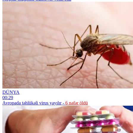
DÜNYA
00:29
Avropada təhlükəli virus yayılır -
6 nəfər öldü