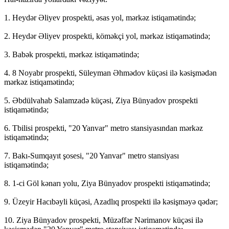
1. Heydər Əliyev prospekti, əsas yol, mərkəz istiqamətində;
2. Heydər Əliyev prospekti, köməkçi yol, mərkəz istiqamətində;
3. Babək prospekti, mərkəz istiqamətində;
4. 8 Noyabr prospekti, Süleyman Əhmədov küçəsi ilə kəsişmədən
mərkəz istiqamətində;
5. Əbdülvahab Salamzadə küçəsi, Ziya Bünyadov prospekti
istiqamətində;
6. Tbilisi prospekti, "20 Yanvar" metro stansiyasından mərkəz
istiqamətində;
7. Bakı-Sumqayıt şosesi, "20 Yanvar" metro stansiyası
istiqamətində;
8. 1-ci Göl kənarı yolu, Ziya Bünyadov prospekti istiqamətində;
9. Üzeyir Hacıbəyli küçəsi, Azadlıq prospekti ilə kəsişməyə qədər;
10. Ziya Bünyadov prospekti, Müzəffər Nərimanov küçəsi ilə
kəsişmədən "20 Yanvar" metro stansiyası istiqamətində;