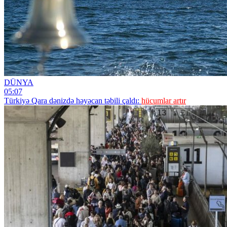
DÜNYA
05:07
Türkiyə Qara dənizdə həyəcan təbili çaldı:
hücumlar artır