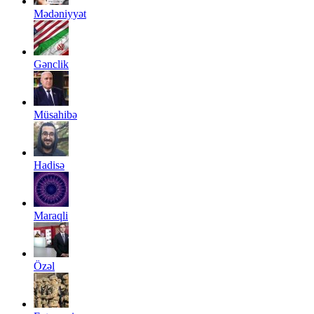
Mədəniyyət
Gənclik
Müsahibə
Hadisə
Maraqli
Özəl