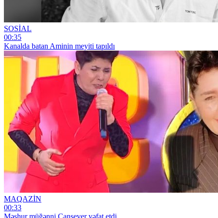
SOSİAL
00:35
Kanalda batan Aminin meyiti tapıldı
MAQAZİN
00:33
Məşhur müğənni Cansever vəfat etdi