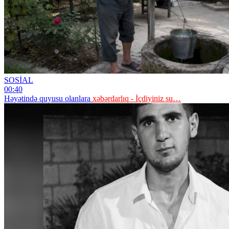
SOSİAL
00:40
Həyətində quyusu olanlara
xəbərdarlıq - İçdiyiniz su…