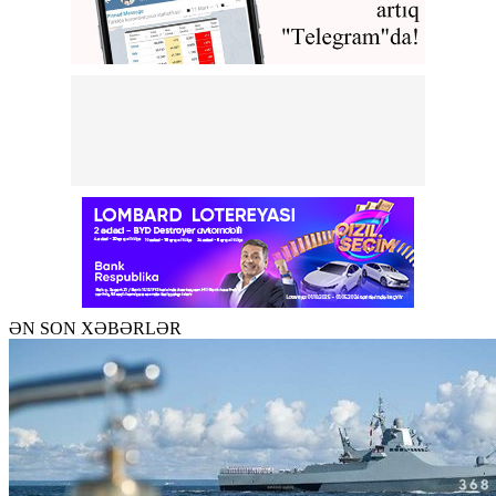
ƏN SON XƏBƏRLƏR