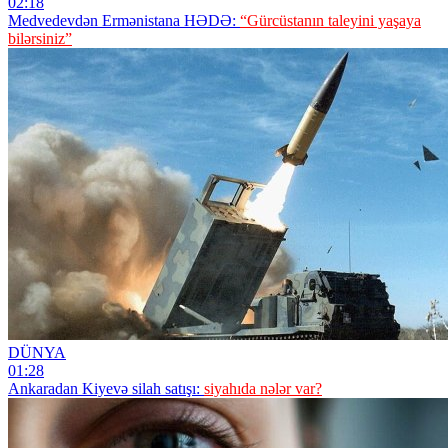
Medvedevdən Ermənistana HƏDƏ:
“Gürcüstanın taleyini yaşaya
bilərsiniz”
DÜNYA
01:28
Ankaradan Kiyevə silah satışı:
siyahıda nələr var?