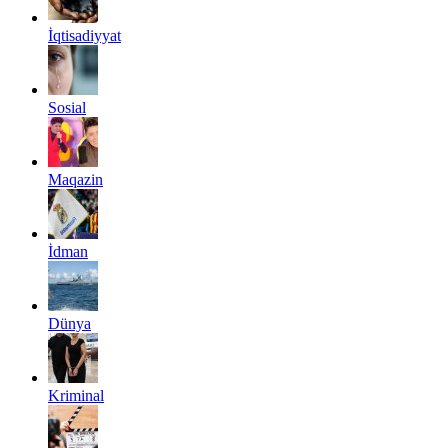
İqtisadiyyat
Sosial
Maqazin
İdman
Dünya
Kriminal