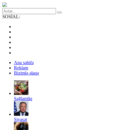
SOSİAL:
Ana səhifə
Reklam
Bizimlə əlaqə
Sağlamliq
Siyasət