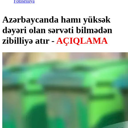
Fotosessiya
Azərbaycanda hamı yüksək
dəyəri olan sərvəti bilmədən
zibilliyə atır -
AÇIQLAMA