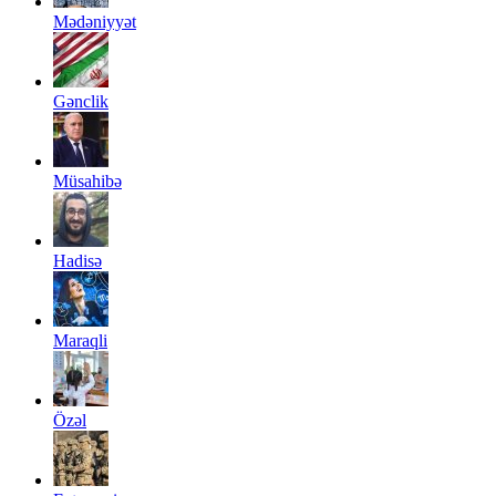
Mədəniyyət
Gənclik
Müsahibə
Hadisə
Maraqli
Özəl