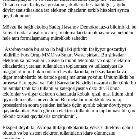
Ölkədə rəsmi fəaliyyət göstərən şirkətlərin hesabatlılığı aşağıdır,
dövlət statistikasında isə elektron cihazların tərkib hissələri ayrıca
qeyd olunmur.
Mövzu ilə bağlı ekoloq Sadiq Həsənov Demokrat.az-a bildirib ki, bu
kifayət qədər araşdırılmamış, məlumatları tam olmayan və metodları
hələ tam formalaşmamış mürəkkəb sahədir:
"Azərbaycanda bu sahə ilə bağlı iki şirkətin fəaliyyət göstərdiyi
bildirilir: Fors Qrup MMC və Smart Waste şirkəti. Bu şirkətlər
elektronika məhsulları, xüsusilə mobil telefonlar və digər elektron
cihazlardan yaranan tullantıların toplanması və utilizasiyası ilə
məşğul olurlar. Lakin onların hesabatlarında, veb saytlarında və
digər mənbələrdə bu barədə geniş məlumat yoxdur. Ümumilikdə bu
prosesə Ekologiya və Təbii Sərvətlər Nazirliyi nəzarət edir, çünki bu
tullantılar təhlükəli tullantılar kateqoriyasına daxildir. Köhnə
telefonlar və digər elektron cihazlarda kobalt, qızıl, mis, litium kimi
qiymətli metallar mövcuddur. Bu metallar mürəkkəb texnoloji
proseslərdən sonra yenidən istifadə üçün ayrılıb təkrar dövriyyəyə
qaytarıla bilər. Buna görə də elektron tullantıların toplanması bir çox
ölkədə xüsusi qaydalarla tənzimlənir".
Ekspert deyib ki, Avropa İttifaqı ölkələrində WEEE direktivi qəbul
olunub və bu sistem elektron tullantıların idarə olunmasını
tənzimləyir: