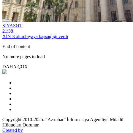
SİYASƏT
21:38
XİN Kolumbiyaya başsağlığı verdi
End of content
No more pages to load
DAHA ÇOX
Copyright 2010-2025. “Azxəbər” İnformasiya Agentliyi. Müəllif
Hüquqları Qorunur.
Created by