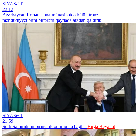
SİYASƏT
22:12
Azərbaycan Ermənistana münasibətdə bütün tranzit
məhdudiyyətlərini birtərəfli qaydada aradan qaldırıb
SİYASƏT
21:59
Sülh Sammitinin birinci ildönümü ilə bağlı -
Birgə Bəyanat