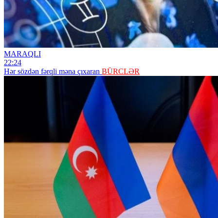
MARAQLI
22:24
Hər sözdən fərqli məna çıxaran
BÜRCLƏR