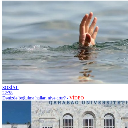
SOSİAL
22:38
Dənizdə boğulma halları niyə artır? -
VİDEO