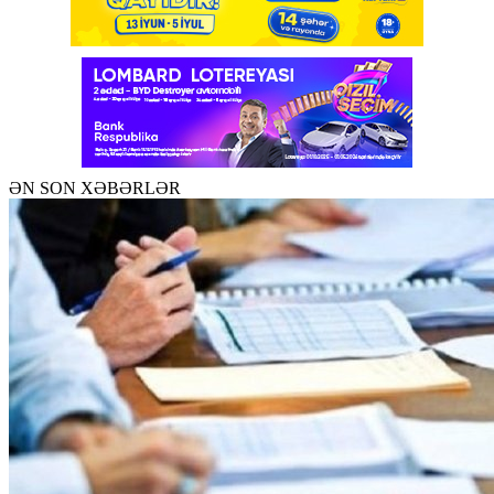
ƏN SON XƏBƏRLƏR