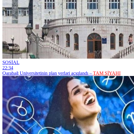
SOSİAL
22:34
Qarabağ Universitetinin plan yerləri açıqlandı –
TAM SİYAHI