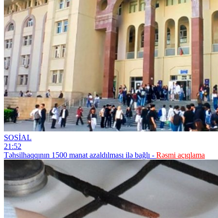
SOSİAL
21:52
Təhsilhaqqının 1500 manat azaldılması ilə bağlı -
Rəsmi açıqlama