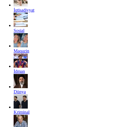
İqtisadiyyat
Sosial
Maqazin
İdman
Dünya
Kriminal