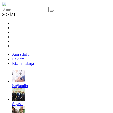
SOSİAL:
Ana səhifə
Reklam
Bizimlə əlaqə
Sağlamliq
Siyasət