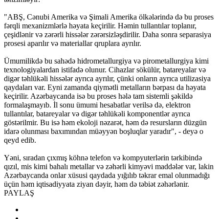
"ABŞ, Cənubi Amerika və Şimali Amerika ölkələrində də bu proses
fərqli mexanizmlərlə həyata keçirilir. Həmin tullantılar toplanır,
çeşidlənir və zərərli hissələr zərərsizləşdirilir. Daha sonra separasiya
prosesi aparılır və materiallar qruplara ayrılır.
Ümumilikdə bu sahədə hidrometallurgiya və pirometallurgiya kimi
texnologiyalardan istifadə olunur. Cihazlar sökülür, batareyalar və
digər təhlükəli hissələr ayrıca ayrılır, çünki onların ayrıca utilizasiya
qaydaları var. Eyni zamanda qiymətli metalların bərpası da həyata
keçirilir. Azərbaycanda isə bu proses hələ tam sistemli şəkildə
formalaşmayıb. İl sonu ümumi hesabatlar verilsə də, elektron
tullantılar, batareyalar və digər təhlükəli komponentlər ayrıca
göstərilmir. Bu isə həm ekoloji nəzarət, həm də resursların düzgün
idarə olunması baxımından müəyyən boşluqlar yaradır", - deyə o
qeyd edib.
Yəni, sıradan çıxmış köhnə telefon və kompyuterlərin tərkibində
qızıl, mis kimi bahalı metallar və zəhərli kimyəvi maddələr var, lakin
Azərbaycanda onlar xüsusi qaydada yığılıb təkrar emal olunmadığı
üçün həm iqtisadiyyata ziyan dəyir, həm də təbiət zəhərlənir.
PAYLAŞ