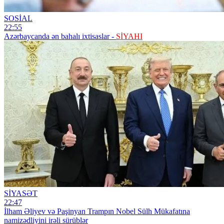
SOSİAL
22:55
Azərbaycanda ən bahalı ixtisaslar -
SİYAHI
SİYASƏT
22:47
İlham Əliyev və Paşinyan Trampın Nobel Sülh Mükafatına
namizədliyini irəli sürüblər