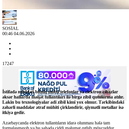
SOSİAL
00:46 04.06.2026
17247
İstifadə müddəti bitmiş mobil telefonlar və elektron cihazlar
əksər hallarda məişət tullantıları ilə birgə zibil qutularına atılır.
Lakin bu texnologiyalar adi zibil kimi yox olmur. Tərkibindəki
zəhərli maddələr ətraf mühiti çirkləndirir, qiymətli metallar isə
itkiyə gedir.
Azərbaycanda elektron tullantıların idarə olunması hələ tam
formalaşmayıb və bu sahədə ciddi məlumat qıtlığı mövcuddur.