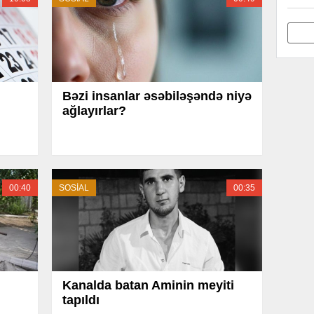
Bəzi insanlar əsəbiləşəndə niyə
ağlayırlar?
00:40
SOSİAL
00:35
Kanalda batan Aminin meyiti
tapıldı