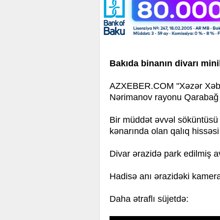
Bakıda binanın divarı mini
AZXEBER.COM "Xəzər Xəbər”ə
Nərimanov rayonu Qarabağ 
Bir müddət əvvəl söküntüsü 
kənarında olan qalıq hissəsi 
Divar ərazidə park edilmiş a
Hadisə anı ərazidəki kamera
Daha ətraflı süjetdə: