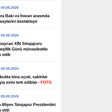
 09.08.2026
ra Bakı və İrəvan arasında
səylərini dəstəkləyir
 09.08.2026
baycan XİN Sinqapuru
əqillik Günü münasibətilə
k edib
 09.08.2026
bulda bina uçub, sakinlər
ış evini tərk ediblər -
FOTO
 09.08.2026
m Əliyev Sinqapur Prezidentini
k etdi