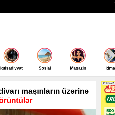
İqtisadiyyat
Sosial
Maqazin
İdm
divarı maşınların üzərinə
rüntülər