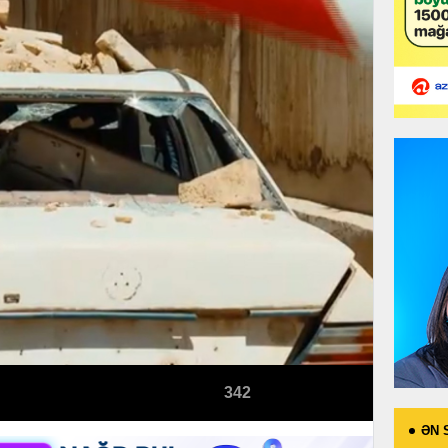
342
ƏN 