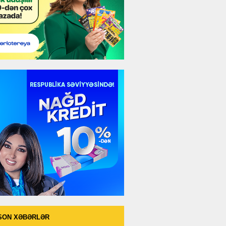
SON XƏBƏRLƏR