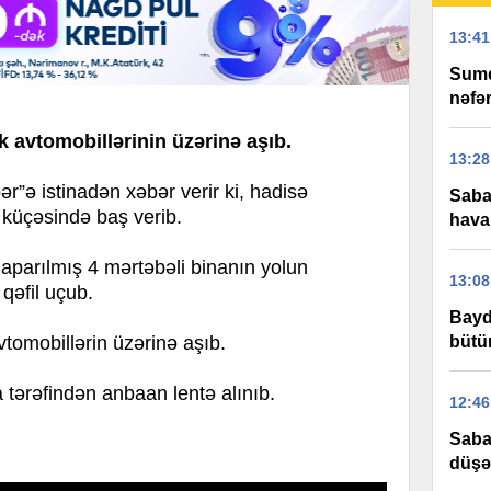
13:41
Sumq
nəfər
k avtomobillərinin üzərinə aşıb.
13:28
 istinadən xəbər verir ki, hadisə
Saba
küçəsində baş verib.
hava
aparılmış 4 mərtəbəli binanın yolun
13:08
qəfil uçub.
Bayd
bütü
vtomobillərin üzərinə aşıb.
 tərəfindən anbaan lentə alınıb.
12:46
Saba
düşə