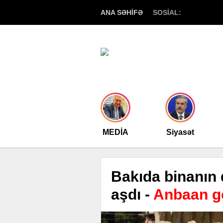
ANA SƏHİFƏ
SOSİAL:
MEDİA
Siyasət
Bakıda binanın 
aşdı -
Anbaan gö