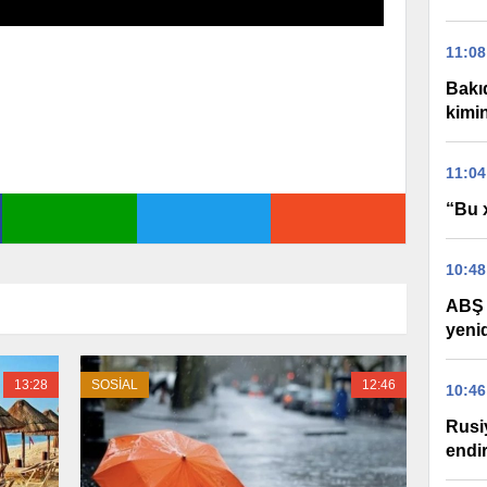
11:08
Bakıd
kimi
11:04
“Bu 
10:48
ABŞ 
yeni
13:28
SOSİAL
12:46
10:46
Rusi
endir