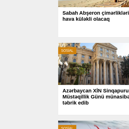
Sabah Abşeron çimərliklər
hava küləkli olacaq
SOSİAL
Azərbaycan XİN Sinqapuru
Müstəqillik Günü münasibə
təbrik edib
SOSİAL