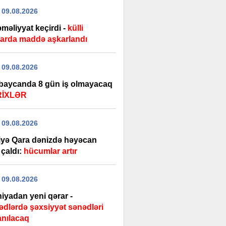
 09.08.2026
məliyyat keçirdi -
külli
arda maddə aşkarlandı
 09.08.2026
baycanda 8 gün iş olmayacaq
RİXLƏR
 09.08.2026
iyə Qara dənizdə həyəcan
i çaldı:
hücumlar artır
 09.08.2026
iyadan yeni qərar -
ədlərdə şəxsiyyət sənədləri
anılacaq