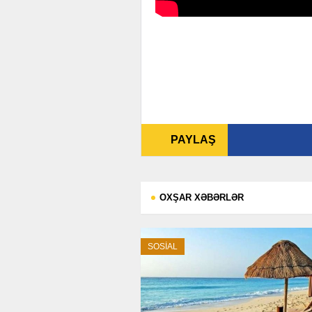
PAYLAŞ
OXŞAR XƏBƏRLƏR
SOSİAL