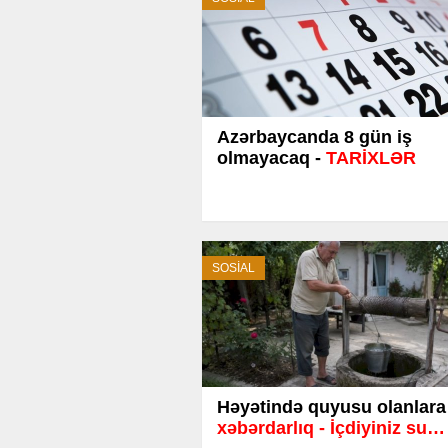
Azərbaycanda 8 gün iş
olmayacaq -
TARİXLƏR
SOSİAL
Həyətində quyusu olanlara
xəbərdarlıq - İçdiyiniz su…