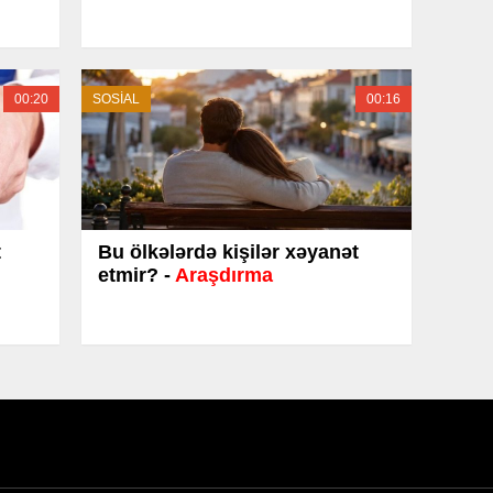
00:20
SOSİAL
00:16
t
Bu ölkələrdə kişilər xəyanət
etmir? -
Araşdırma