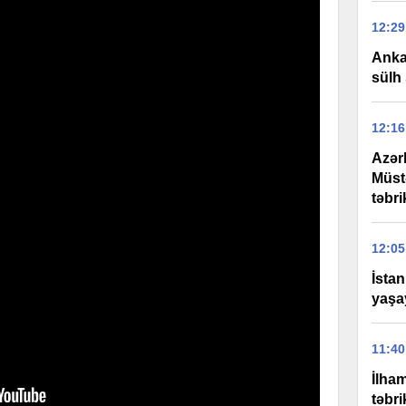
12:29
Anka
sülh 
12:16
Azər
Müst
təbri
12:05
İstan
yaşay
11:40
İlha
təbri