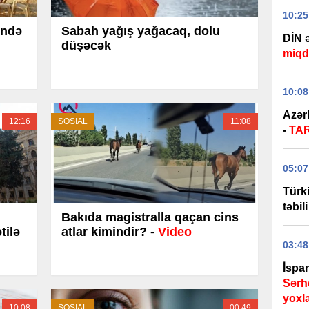
10:25
ində
Sabah yağış yağacaq, dolu
DİN ə
düşəcək
miqd
10:08
Azər
12:16
SOSİAL
11:08
-
TA
05:07
Türk
təbil
Bakıda magistralla qaçan cins
tilə
atlar kimindir? -
Video
03:48
İspan
Sərh
yoxl
10:08
SOSİAL
00:49