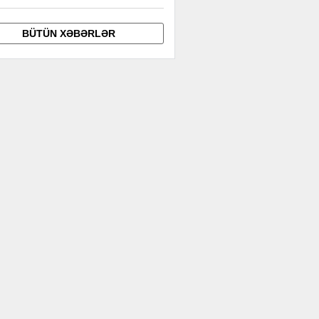
BÜTÜN XƏBƏRLƏR