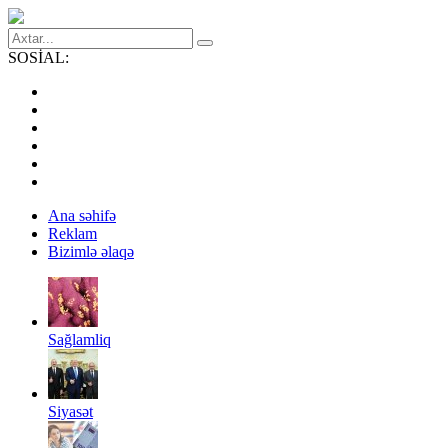
SOSİAL:
Ana səhifə
Reklam
Bizimlə əlaqə
Sağlamliq
Siyasət