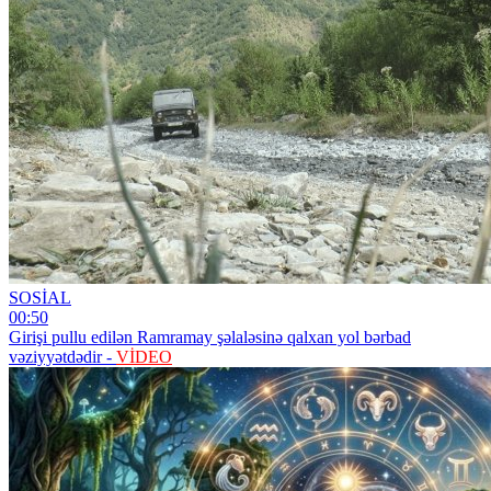
SOSİAL
00:50
Girişi pullu edilən Ramramay şəlaləsinə qalxan yol bərbad
vəziyyətdədir -
VİDEO