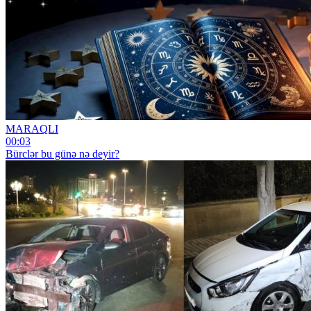
MARAQLI
00:03
Bürclər bu günə nə deyir?