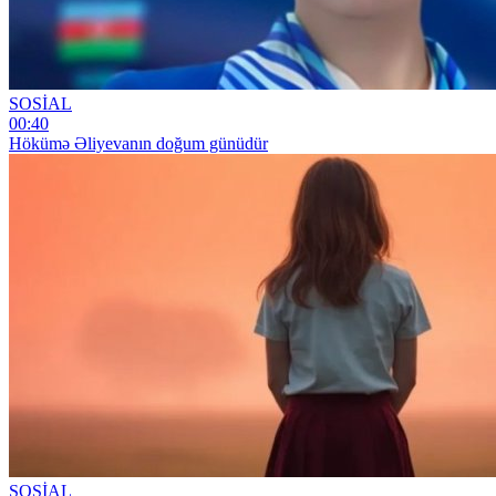
SOSİAL
00:40
Hökümə Əliyevanın doğum günüdür
SOSİAL