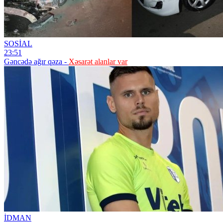
SOSİAL
23:51
Gəncədə ağır qəza -
Xəsarət alanlar var
İDMAN