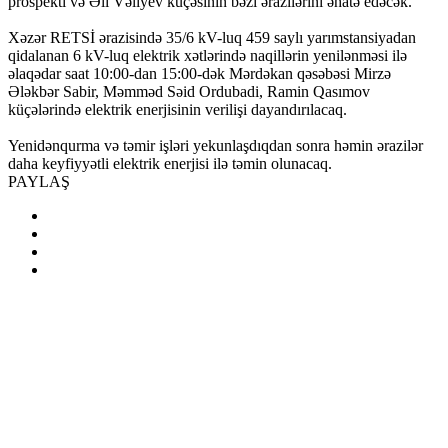
prospekti və Əli Vəliyev küçəsinin bəzi ərazilərini əhatə edəcək.
Xəzər RETSİ ərazisində 35/6 kV-luq 459 saylı yarımstansiyadan
qidalanan 6 kV-luq elektrik xətlərində naqillərin yenilənməsi ilə
əlaqədar saat 10:00-dan 15:00-dək Mərdəkan qəsəbəsi Mirzə
Ələkbər Sabir, Məmməd Səid Ordubadi, Ramin Qasımov
küçələrində elektrik enerjisinin verilişi dayandırılacaq.
Yenidənqurma və təmir işləri yekunlaşdıqdan sonra həmin ərazilər
daha keyfiyyətli elektrik enerjisi ilə təmin olunacaq.
PAYLAŞ