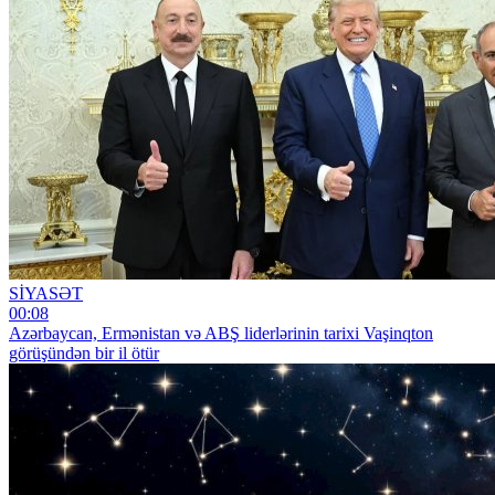
SİYASƏT
00:08
Azərbaycan, Ermənistan və ABŞ liderlərinin tarixi Vaşinqton
görüşündən bir il ötür