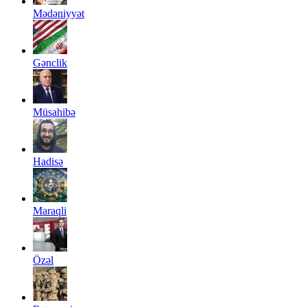
Mədəniyyət
Gənclik
Müsahibə
Hadisə
Maraqli
Özəl