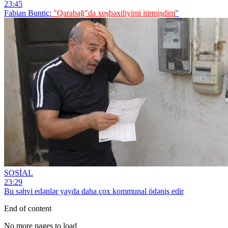
23:45
Fabian Buntiç:
"Qarabağ"da xoşbəxtliyimi itirmişdim
"
SOSİAL
23:29
Bu səhvi edənlər yayda daha çox kommunal ödəniş edir
End of content
No more pages to load