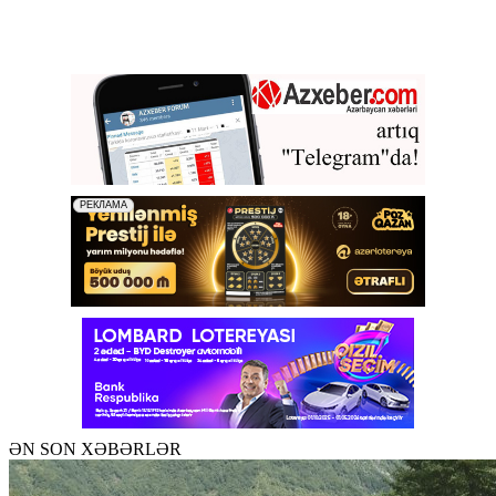
ƏN SON XƏBƏRLƏR