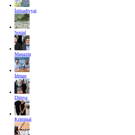
İqtisadiyyat
Sosial
Maqazin
İdman
Dünya
Kriminal