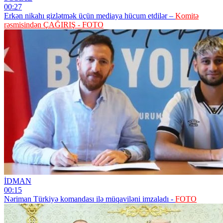
00:27
Erkən nikahı gizlətmək üçün mediaya hücum etdilər –
Komitə
rəsmisindən ÇAĞIRIŞ - FOTO
İDMAN
00:15
Nəriman Türkiyə komandası ilə müqaviləni imzaladı -
FOTO