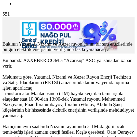
551
Bakının Yasamal, Nizami və Xəzər rayonlarının bir sıra ərazilərində
bu gün elektrik enerjisinin verilişində fasilə yaranacaq .
Bu barədə AZXEBER.COM-a "Azərişıq" ASC-yə istinadən xəbər
verir.
Məlumata görə, Yasamal, Nizami və Xəzər Rayon Enerji Təchizatı
və Satışı İdarələrinin (RETSİ) ərazilərində təmir və yenidənqurma
işləri aparılacaq.
Transformator Məntəqəsində (TM) həyata keçirilən təmir işi ilə
əlaqədar saat 10:00-dan 13:00-dək Yasamal rayonu Məhəmməd
Naxçıvani, Fuad İbrahimbəyov, İbrahim Əbilov, Abdulla Şaiq
küçələrinin bir hissəsində elektrik enerjsinin verilişində məhdudiyyət
yaranacaq.
Həmçinin eyni saatlarda Nizami rayonunda 2 TM-də görüləcək
təmir-təftiş işləri zamanı enerji fasiləsi Keşlə qəsəbəsi, Qara Qarayev