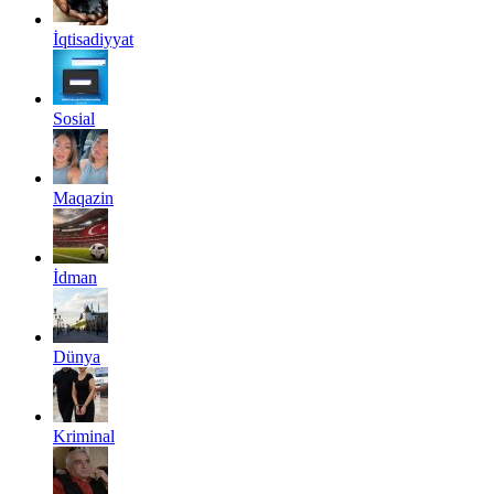
İqtisadiyyat
Sosial
Maqazin
İdman
Dünya
Kriminal