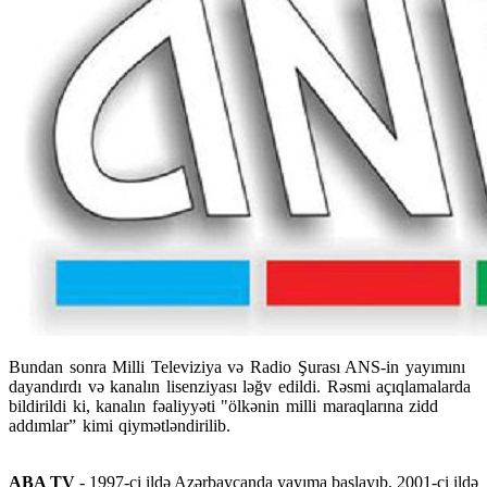
Bundan sonra Milli Televiziya və Radio Şurası ANS-in yayımını
dayandırdı və kanalın lisenziyası ləğv edildi. Rəsmi açıqlamalarda
bildirildi ki, kanalın fəaliyyəti "ölkənin milli maraqlarına zidd
addımlar” kimi qiymətləndirilib.
ABA TV
- 1997-ci ildə Azərbaycanda yayıma başlayıb, 2001-ci ildə