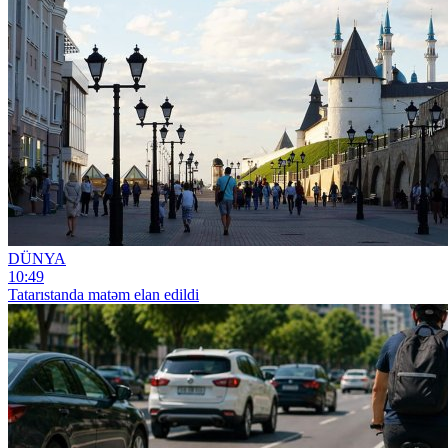
DÜNYA
10:49
Tatarıstanda matəm elan edildi