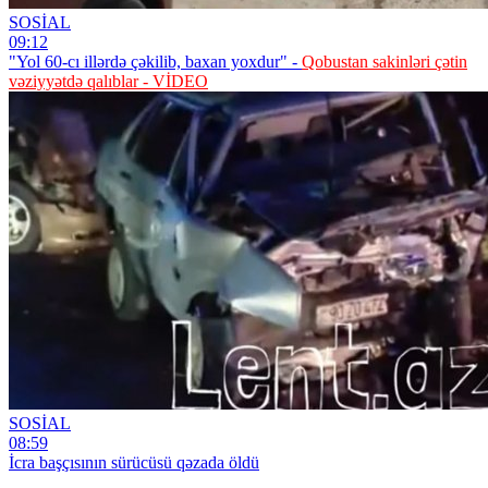
SOSİAL
09:12
"Yol 60-cı illərdə çəkilib, baxan yoxdur" -
Qobustan sakinləri çətin
vəziyyətdə qalıblar - VİDEO
SOSİAL
08:59
İcra başçısının sürücüsü qəzada öldü