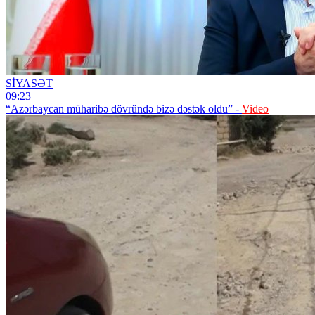
SİYASƏT
09:23
“Azərbaycan müharibə dövründə bizə dəstək oldu” -
Video