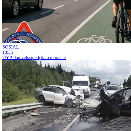
SOSİAL
10:35
DYP-dən velosipedçilərə müraciət