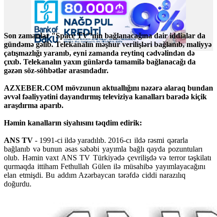
Son zamanlar "Space TV”nin bağlanacağına dair iddialar da
gündəmə gəlib. Telekanalın məşhur verilişləri bağlanıb, maliyyə
çatışmazlığı yaranıb, eyni zamanda reytinq cədvəlindən də
çıxıb. Telekanalın yaxın günlərdə tamamilə bağlanacağı da
gəzən söz-söhbətlər arasındadır.
AZXEBER.COM mövzunun aktuallığını nəzərə alaraq bundan
əvvəl fəaliyyətini dayandırmış televiziya kanalları barədə kiçik
araşdırma aparıb.
Həmin kanalların siyahısını təqdim edirik:
ANS TV
- 1991-ci ildə yaradılıb.
2016-cı ildə rəsmi qərarla
bağlanıb və bunun əsas səbəbi yayımla bağlı qayda pozuntuları
olub. Həmin vaxt ANS TV Türkiyədə çevrilişdə və terror təşkilatı
qurmaqda ittiham Fethullah Gülen ilə müsahibə yayımlayacağını
elan etmişdi. Bu addım Azərbaycan tərəfdə ciddi narazılıq
doğurdu.