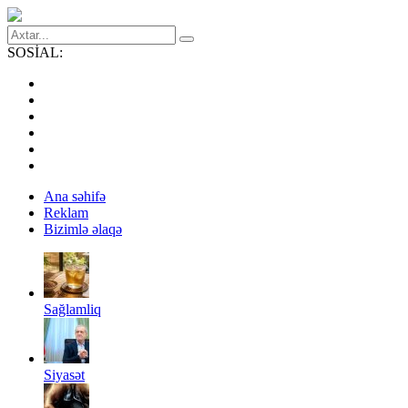
SOSİAL:
Ana səhifə
Reklam
Bizimlə əlaqə
Sağlamliq
Siyasət