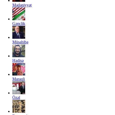
Mədəniyyət
Gənclik
Müsahibə
Hadisə
Maraqli
Özəl