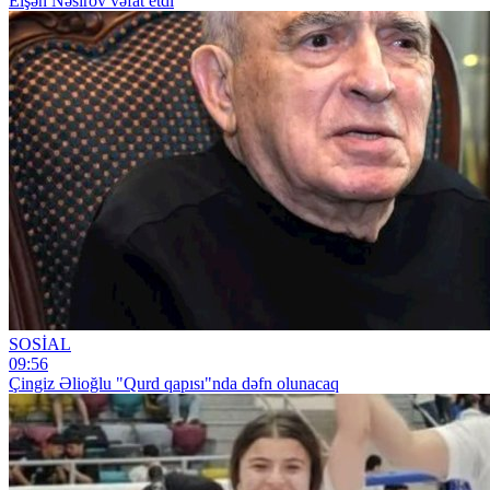
Elşən Nəsirov vəfat etdi
SOSİAL
09:56
Çingiz Əlioğlu "Qurd qapısı"nda dəfn olunacaq