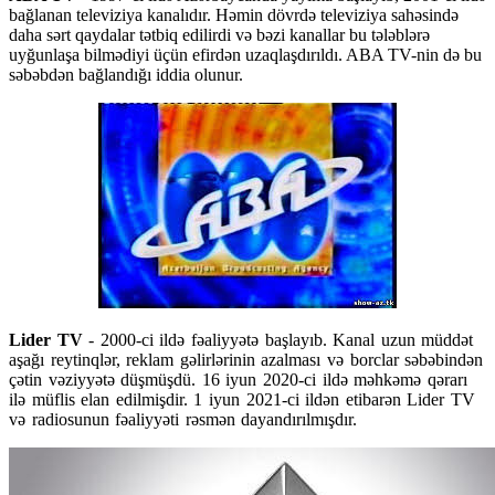
bağlanan televiziya kanalıdır. Həmin dövrdə televiziya sahəsində
daha sərt qaydalar tətbiq edilirdi və bəzi kanallar bu tələblərə
uyğunlaşa bilmədiyi üçün efirdən uzaqlaşdırıldı. ABA TV-nin də bu
səbəbdən bağlandığı iddia olunur.
Lider TV
- 2000-ci ildə fəaliyyətə başlayıb. Kanal uzun müddət
aşağı reytinqlər, reklam gəlirlərinin azalması və borclar səbəbindən
çətin vəziyyətə düşmüşdü. 16 iyun 2020-ci ildə məhkəmə qərarı
ilə müflis elan edilmişdir. 1 iyun 2021-ci ildən etibarən Lider TV
və radiosunun fəaliyyəti rəsmən dayandırılmışdır.