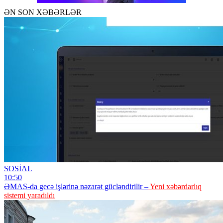
ƏN SON XƏBƏRLƏR
SOSİAL
10:50
ƏMAS-da gecə işlərinə nəzarət gücləndirilir –
Yeni xəbərdarlıq
sistemi yaradıldı