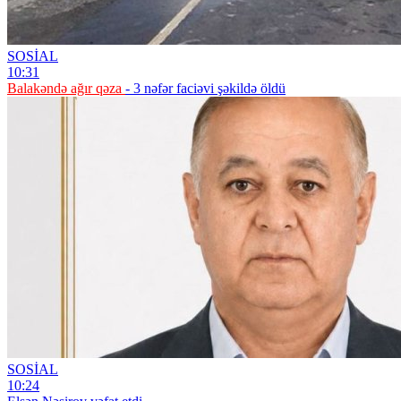
SOSİAL
10:31
Balakəndə ağır qəza
- 3 nəfər faciəvi şəkildə öldü
SOSİAL
10:24