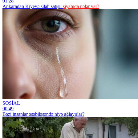
01:28
Ankaradan Kiyevə silah satışı:
siyahıda nələr var?
SOSİAL
00:49
Bəzi insanlar əsəbiləşəndə niyə ağlayırlar?