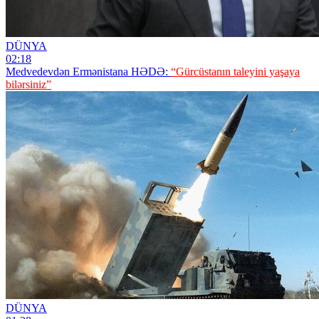
DÜNYA
02:18
Medvedevdən Ermənistana HƏDƏ:
“Gürcüstanın taleyini yaşaya
bilərsiniz”
DÜNYA