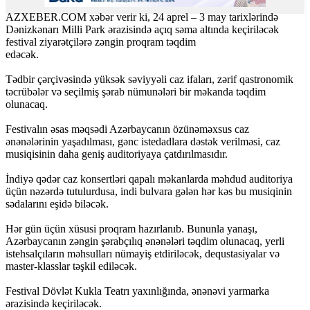
AZXEBER.COM xəbər verir ki, 24 aprel – 3 may tarixlərində
Dənizkənarı Milli Park ərazisində açıq səma altında keçiriləcək
festival ziyarətçilərə zəngin proqram təqdim
edəcək.
Tədbir çərçivəsində yüksək səviyyəli caz ifaları, zərif qastronomik
təcrübələr və seçilmiş şərab nümunələri bir məkanda təqdim
olunacaq.
Festivalın əsas məqsədi Azərbaycanın özünəməxsus caz
ənənələrinin yaşadılması, gənc istedadlara dəstək verilməsi, caz
musiqisinin daha geniş auditoriyaya çatdırılmasıdır.
İndiyə qədər caz konsertləri qapalı məkanlarda məhdud auditoriya
üçün nəzərdə tutulurdusa, indi bulvara gələn hər kəs bu musiqinin
sədalarını eşidə biləcək.
Hər gün üçün xüsusi proqram hazırlanıb. Bununla yanaşı,
Azərbaycanın zəngin şərabçılıq ənənələri təqdim olunacaq, yerli
istehsalçıların məhsulları nümayiş etdiriləcək, dequstasiyalar və
master-klasslar təşkil ediləcək.
Festival Dövlət Kukla Teatrı yaxınlığında, ənənəvi yarmarka
ərazisində keçiriləcək.