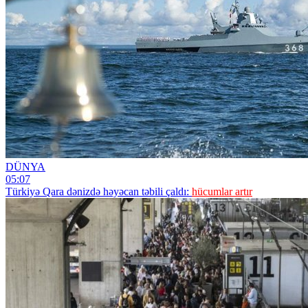
DÜNYA
05:07
Türkiyə Qara dənizdə həyəcan təbili çaldı:
hücumlar artır