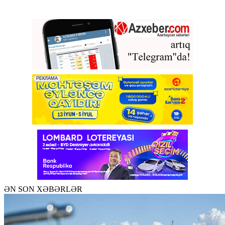
ƏN SON XƏBƏRLƏR