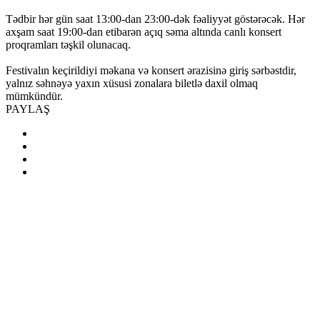
Tədbir hər gün saat 13:00-dan 23:00-dək fəaliyyət göstərəcək. Hər
axşam saat 19:00-dan etibarən açıq səma altında canlı konsert
proqramları təşkil olunacaq.
Festivalın keçirildiyi məkana və konsert ərazisinə giriş sərbəstdir,
yalnız səhnəyə yaxın xüsusi zonalara biletlə daxil olmaq
mümkündür.
PAYLAŞ