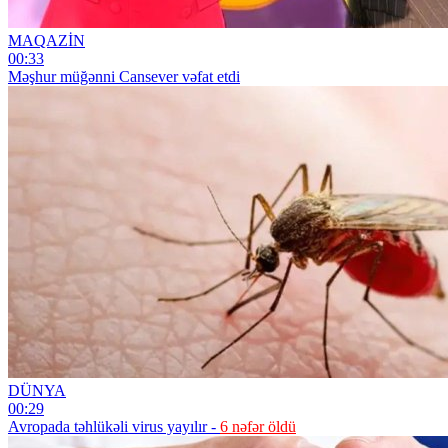
MAQAZİN
00:33
Məşhur müğənni Cansever vəfat etdi
DÜNYA
00:29
Avropada təhlükəli virus yayılır -
6 nəfər öldü