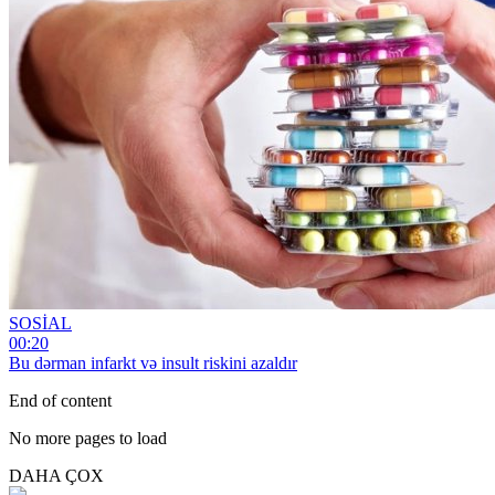
SOSİAL
00:20
Bu dərman infarkt və insult riskini azaldır
End of content
No more pages to load
DAHA ÇOX