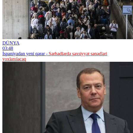
DÜNYA
03:48
İspaniyadan yeni qərar -
Sərhədlərdə şəxsiyyət sənədləri
yoxlanılacaq