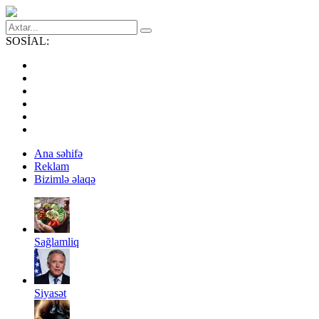
SOSİAL:
Ana səhifə
Reklam
Bizimlə əlaqə
Sağlamliq
Siyasət