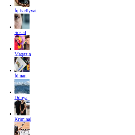
İqtisadiyyat
Sosial
Maqazin
İdman
Dünya
Kriminal