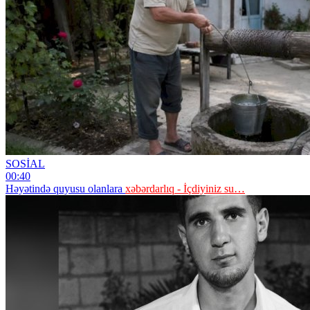
SOSİAL
00:40
Həyətində quyusu olanlara
xəbərdarlıq - İçdiyiniz su…