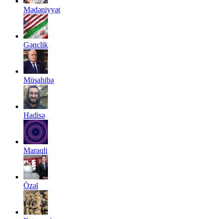
Mədəniyyət
Gənclik
Müsahibə
Hadisə
Maraqli
Özəl