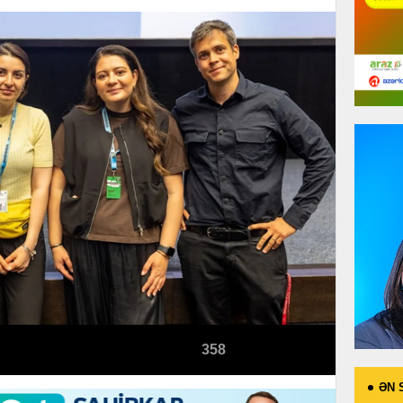
358
ƏN 