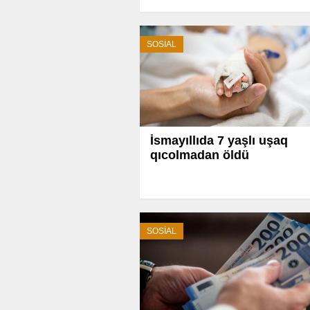
SOSİAL
İsmayıllıda 7 yaşlı uşaq
qıcolmadan öldü
SOSİAL