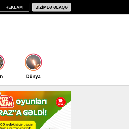
REKLAM
BİZİMLƏ ƏLAQƏ
an
Dünya