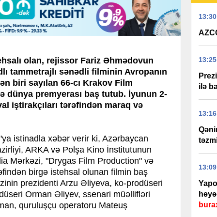
13:30
AZCO
ehsalı olan, rejissor Fariz Əhmədovun
13:25
lı tammetrajlı sənədli filminin Avropanın
Prez
ən biri sayılan 66-cı Krakov Film
ilə b
ə dünya premyerası baş tutub. İyunun 2-
al iştirakçıları tərəfindən maraq və
13:16
Qəni
istinadla xəbər verir ki, Azərbaycan
təzm
irliyi, ARKA və Polşa Kino İnstitutunun
dia Mərkəzi, "Drygas Film Production" və
13:09
əfindən birgə istehsal olunan filmin baş
inin prezidenti Arzu Əliyeva, ko-prodüseri
Yapo
düseri Orman Əliyev, ssenari müəllifləri
həyə
man, quruluşçu operatoru Mateuş
bura