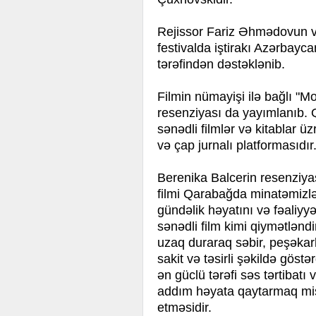
Rejissor Fariz Əhmədovun 
festivalda iştirakı Azərbayc
tərəfindən dəstəklənib.
Filmin nümayişi ilə bağlı "
resenziyası da yayımlanıb.
sənədli filmlər və kitablar 
və çap jurnalı platformasıdır
Berenika Balcerin resenziy
filmi Qarabağda minatəmizlə
gündəlik həyatını və fəaliy
sənədli film kimi qiymətləndir
uzaq duraraq səbir, peşəkar
sakit və təsirli şəkildə göstə
ən güclü tərəfi səs tərtibat
addım həyata qaytarmaq miss
etməsidir.