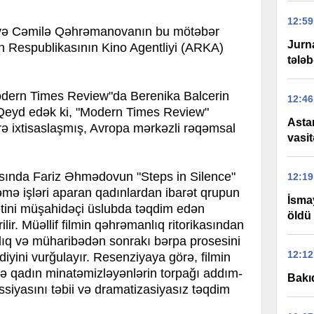
12:59
və Cəmilə Qəhrəmanovanın bu mötəbər
Jurn
an Respublikasının Kino Agentliyi (ARKA)
tələb
Modern Times Review"da Berenika Balcerin
12:46
 Qeyd edək ki, "Modern Times Review"
Asta
üzrə ixtisaslaşmış, Avropa mərkəzli rəqəmsal
vasit
.
asında Fariz Əhmədovun "Steps in Silence"
12:19
mə işləri aparan qadınlardan ibarət qrupun
İsma
yətini müşahidəçi üslubda təqdim edən
öldü
ilir. Müəllif filmin qəhrəmanlıq ritorikasından
lıq və müharibədən sonrakı bərpa prosesini
12:12
rdiyini vurğulayır. Resenziyaya görə, filmin
ı və qadın minatəmizləyənlərin torpağı addım-
Bakıd
iyasını təbii və dramatizasiyasız təqdim