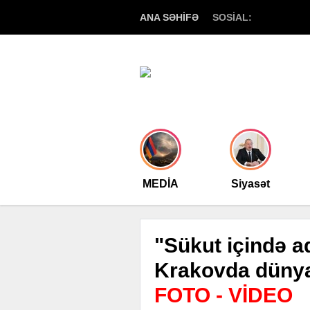
ANA SƏHİFƏ
SOSİAL:
MEDİA
Siyasət
"Sükut içində a
Krakovda dünya
FOTO - VİDEO