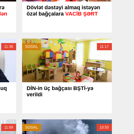
rə
Dövlət dəstəyi almaq istəyən
dən
özəl bağçalara
VACİB ŞƏRT
11:36
SOSİAL
11:17
luq
DİN-in üç bağçası BŞTİ-yə
verildi
11:09
SOSİAL
10:50