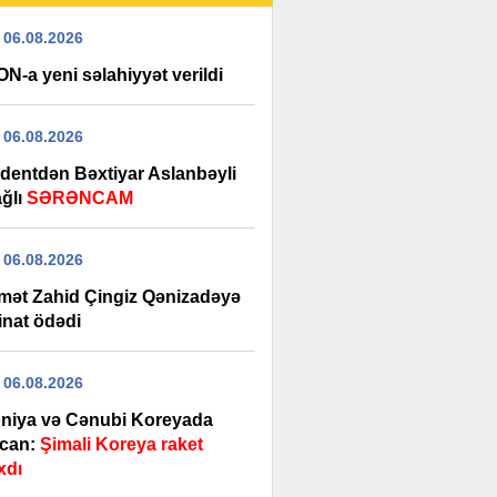
 06.08.2026
N-a yeni səlahiyyət verildi
 06.08.2026
identdən Bəxtiyar Aslanbəyli
ağlı
SƏRƏNCAM
 06.08.2026
mət Zahid Çingiz Qənizadəyə
inat ödədi
 06.08.2026
niya və Cənubi Koreyada
can:
Şimali Koreya raket
xdı