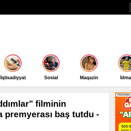
İqtisadiyyat
Sosial
Maqazin
İdm
ddımlar" filminin
 premyerası baş tutdu -