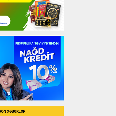
SON XƏBƏRLƏR