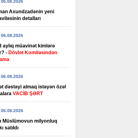
 06.08.2026
man Axundzadənin yeni
iləsinin detalları
 06.08.2026
d aylıq müavinət kimlərə
ir? -
Dövlət Komitəsindən
lama
 06.08.2026
ət dəstəyi almaq istəyən özəl
alara
VACİB ŞƏRT
 06.08.2026
m Müslümovun milyonluq
ı satıldı