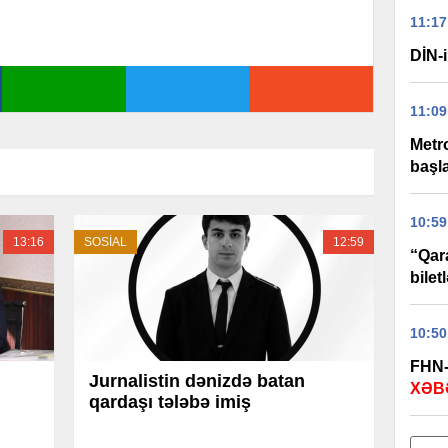
11:17
DİN-i
11:09
Metr
başl
10:59
13:16
SOSİAL
12:59
“Qar
biletl
10:50
FHN-
Jurnalistin dənizdə batan
XƏB
qardaşı tələbə imiş