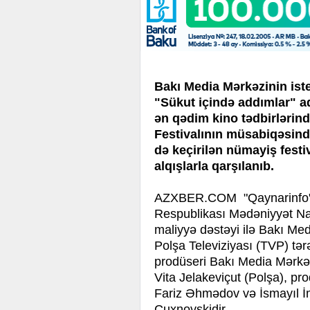
Bakı Media Mərkəzinin ist
"Sükut içində addımlar" ad
ən qədim kino tədbirlərind
Festivalının müsabiqəsind
də keçirilən nümayiş festiv
alqışlarla qarşılanıb.
AZXBER.COM "Qaynarinfo"ya 
Respublikası Mədəniyyət Naz
maliyyə dəstəyi ilə Bakı Me
Polşa Televiziyası (TVP) tər
prodüseri Bakı Media Mərkəz
Vita Jelakeviçut (Polşa), pro
Fariz Əhmədov və İsmayıl İ
Çuxnovskidir.