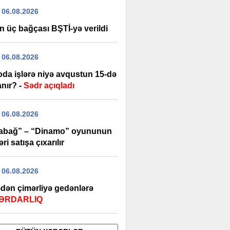
 06.08.2026
n üç bağçası BŞTİ-yə verildi
 06.08.2026
oda işlərə niyə avqustun 15-də
anır? -
Sədr açıqladı
 06.08.2026
abağ” – “Dinamo” oyununun
əri satışa çıxarılır
 06.08.2026
dən çimərliyə gedənlərə
ƏRDARLIQ