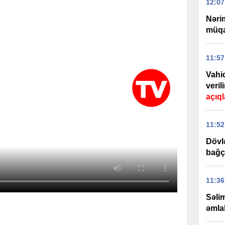
12:07
Nəri
müqav
11:57
Vahi
veril
açıq
11:52
Dövl
bağç
11:36
Səli
əmlak