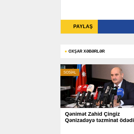
PAYLAŞ
OXŞAR XƏBƏRLƏR
SOSİAL
Qənimət Zahid Çingiz
Qənizadəyə təzminat ödədi