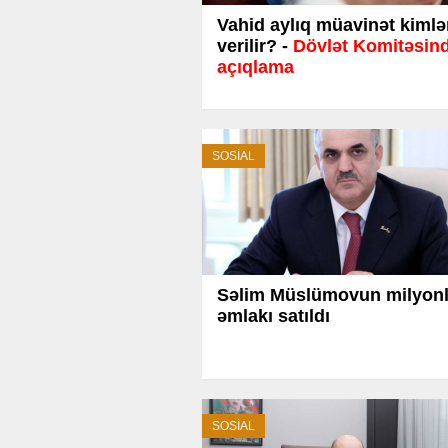
Vahid aylıq müavinət kimlə
verilir? -
Dövlət Komitəsin
açıqlama
SOSİAL
Səlim Müslümovun milyon
əmlakı satıldı
SOSİAL