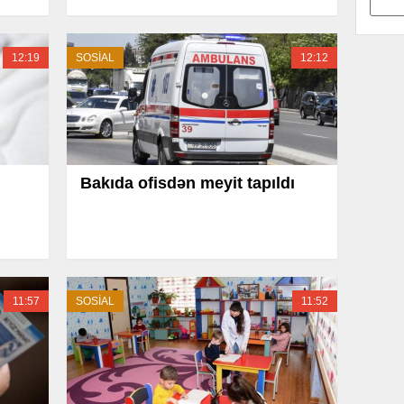
12:19
SOSİAL
12:12
Bakıda ofisdən meyit tapıldı
11:57
SOSİAL
11:52