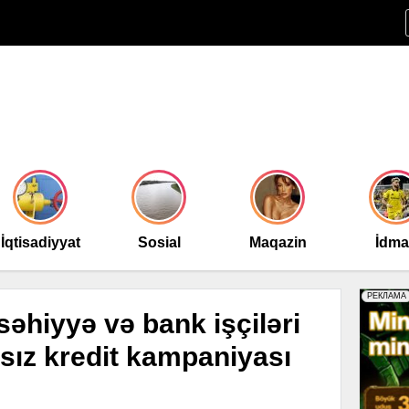
İqtisadiyyat
Sosial
Maqazin
İdm
səhiyyə və bank işçiləri
sız kredit kampaniyası