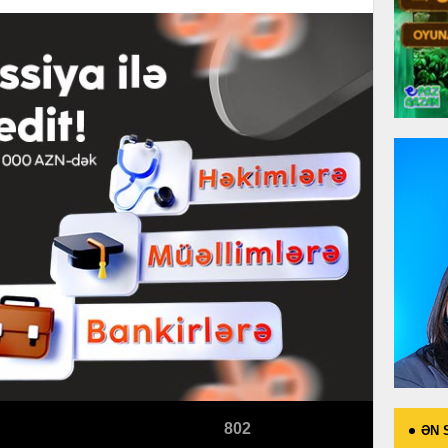
802
ƏN 