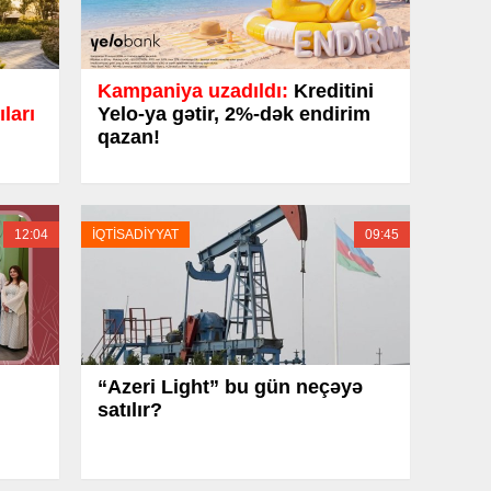
Kampaniya uzadıldı:
Kreditini
ıları
Yelo-ya gətir, 2%-dək endirim
qazan!
12:04
İQTİSADİYYAT
09:45
“Azeri Light” bu gün neçəyə
satılır?