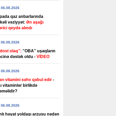
 06.08.2026
pada qaz anbarlarında
kəli vəziyyət:
Ən aşağı
rici qeydə alındı
 06.08.2026
 dost olaq”:
“OBA” uşaqların
ncinə dəstək oldu -
VİDEO
 06.08.2026
rı vitamini səhv qəbul edir
-
 vitaminlər birlikdə
əməlidir?
 06.08.2026
nlı həyat yoldaşı arzusu nədən