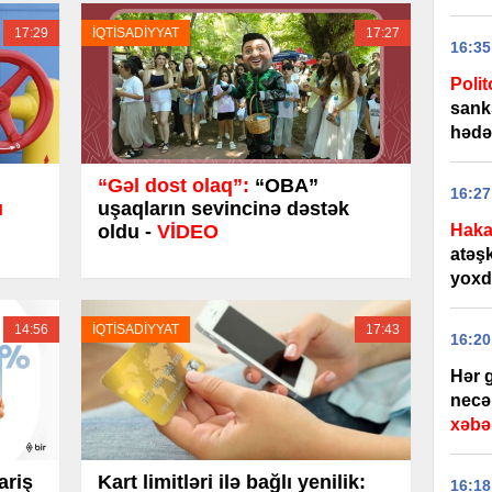
17:29
İQTİSADİYYAT
17:27
16:35
Polit
sank
hədə
“Gəl dost olaq”:
“OBA”
16:27
ı
uşaqların sevincinə dəstək
Haka
oldu -
VİDEO
atəş
yoxd
14:56
İQTİSADİYYAT
17:43
16:20
Hər 
necə 
xəbər
ariş
Kart limitləri ilə bağlı yenilik:
16:18