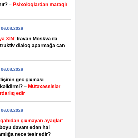
ır? –
Psixoloqlardan maraqlı
 06.08.2026
ya XİN:
İrəvan Moskva ilə
truktiv dialoq aparmağa can
 06.08.2026
dişinin gec çıxması
kəlidirmi? –
Mütəxəssislər
darlıq edir
 06.08.2026
qabıdan çıxmayan ayaqlar:
boyu davam edən hal
mlığa necə təsir edir?