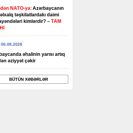
dən NATO-ya:
Azərbaycanın
lxalq təşkilatlardakı daimi
yəndələri kimlərdir? –
TAM
HI
 06.08.2026
aycanda əhalinin yarısı artıq
ən əziyyət çəkir
BÜTÜN XƏBƏRLƏR