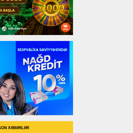
SON XƏBƏRLƏR