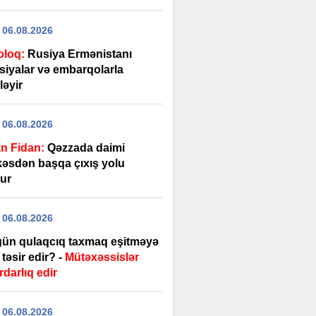
 06.08.2026
oloq:
Rusiya Ermənistanı
siyalar və embarqolarla
ləyir
 06.08.2026
n Fidan:
Qəzzada daimi
kəsdən başqa çıxış yolu
ur
 06.08.2026
gün qulaqcıq taxmaq eşitməyə
təsir edir? -
Mütəxəssislər
darlıq edir
 06.08.2026