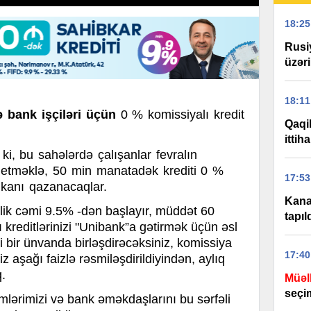
18:25
Rusi
üzər
18:11
ə bank işçiləri üçün
0 % komissiyalı kredit
Qaqi
ittih
ki, b
u sahələrdə çalışanlar fevralın
etməklə, 50 min manatadək krediti 0 %
17:53
mkanı
qazanacaqlar.
Kana
llik cəmi 9.5% -dən başlayır, müddət 60
tapıl
 kreditlərinizi "Unibank”a gətirmək üçün əsl
zi bir ünvanda birləşdirəcəksiniz, komissiya
17:40
 aşağı faizlə rəsmiləşdirildiyindən, aylıq
.
Müəl
seçi
imlərimizi və bank əməkdaşlarını bu sərfəli