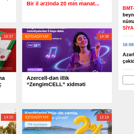
Bir il ərzində 20 min manat...
BMT-
beynə
nüma
SİYA
16:37
İQTİSADİYYAT
14:38
16:08
Azərb
çəkid
na
Azercell-dən illik
ç
“ZengimCELL” xidməti
14:10
İQTİSADİYYAT
12:18