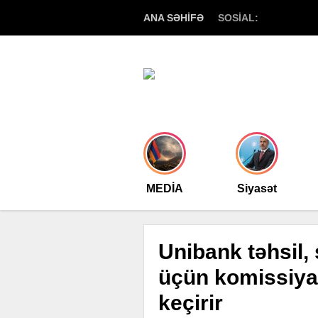
ANA SƏHİFƏ
SOSİAL:
MEDİA
Siyasət
Unibank təhsil, 
üçün komissiya
keçirir