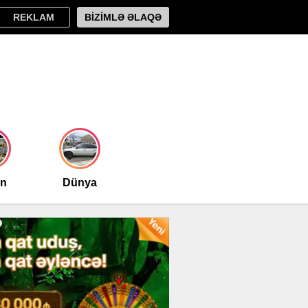
REKLAM
BİZİMLƏ ƏLAQƏ
an
Dünya