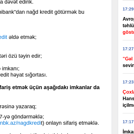
dəvət edirik.
17:29
nibank”dan nağd kredit
götürmək bu
Avro
təhlü
göstə
edit
əldə etmək;
17:27
təri özü təyin edir;
“Gəl
;
sevi
ə imkanı;
edit həyat sığortası.
17:23
fariş etmək üçün aşağıdakı imkanlar da
Çoxla
Hansı
içilm
əsinə yazaraq;
17-yə göndərməklə;
17:17
/unbk.az/nagdkredi
t
) onlayn sifariş etməklə.
İmka