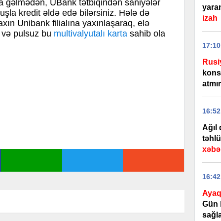
ala gəlmədən, UBank tətbiqindən saniyələr
yaran
uşla kredit əldə edə bilərsiniz. Hələ də
izah
xın Unibank filialına yaxınlaşaraq, elə
ə və pulsuz bu
multivalyutalı karta
sahib ola
17:10
Rusi
kons
atmır
16:52
Ağıl 
təhlü
xəbər
16:42
Ayaq
Gün 
sağla