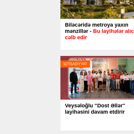
Biləcəridə metroya yaxın
mənzillər -
Bu layihələr alıc
cəlb edir
İQTİSADİYYAT
Veysəloğlu "Dost Əllər"
layihəsini davam etdirir