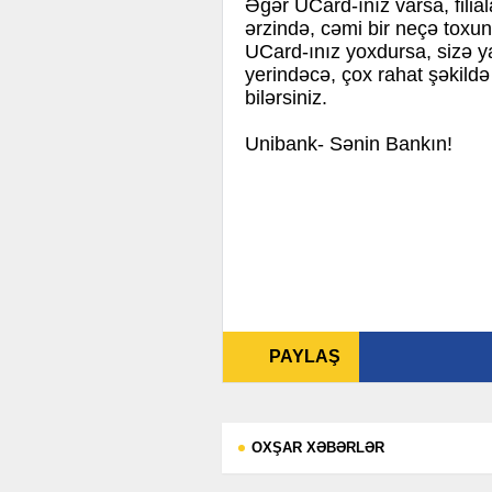
Əgər UCard-ınız varsa, fili
ərzində, cəmi bir neçə toxun
UCard-ınız yoxdursa, sizə ya
yerindəcə, çox rahat şəkild
bilərsiniz.
Unibank- Sənin Bankın!
PAYLAŞ
OXŞAR XƏBƏRLƏR