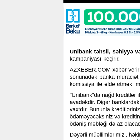
Unibank təhsil, səhiyyə v
kampaniyası keçirir.
AZXEBER.COM xəbər verir 
sonunadək banka müraciət 
komissiya ilə əldə etmək i
"Unibank”da nağd kreditlər i
ayadəkdir. Digər banklardakı
vaxtdır. Bununla kreditlərini
ödəməyəcəksiniz və kreditiniz
ödəniş məbləği də az olacaq
Dəyərli müəllimlərimizi, hək