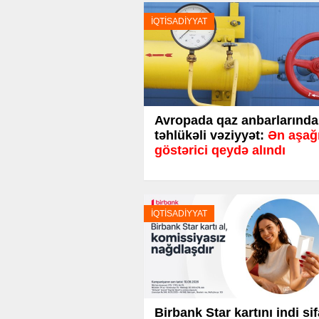
İQTİSADİYYAT
Avropada qaz anbarlarında
təhlükəli vəziyyət:
Ən aşağ
göstərici qeydə alındı
İQTİSADİYYAT
Birbank Star kartını indi sif