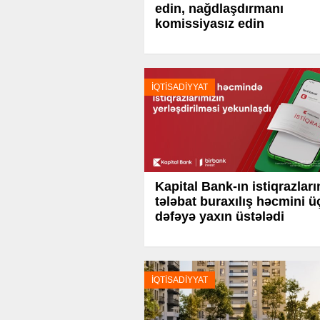
edin, nağdlaşdırmanı
komissiyasız edin
İQTİSADİYYAT
Kapital Bank-ın istiqrazları
tələbat buraxılış həcmini ü
dəfəyə yaxın üstələdi
İQTİSADİYYAT