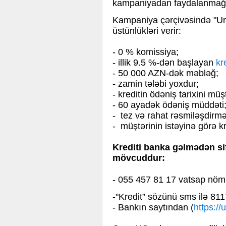
kampaniyadan faydalanmağa 
Kampaniya çərçivəsində "U
üstünlükləri verir:
- 0 % komissiya;
- illik 9.5 %-dən başlayan
kr
- 50 000 AZN-dək məbləğ;
- zamin tələbi yoxdur;
- kreditin ödəniş tarixini müş
- 60 ayadək ödəniş müddəti
- tez və rahat rəsmiləşdirm
- müştərinin istəyinə görə kr
Krediti banka gəlmədən si
mövcuddur:
- 055 457 81 17
vatsap
nömr
-"Kredit” sözünü sms ilə 81
- Bankın saytından (
https:/