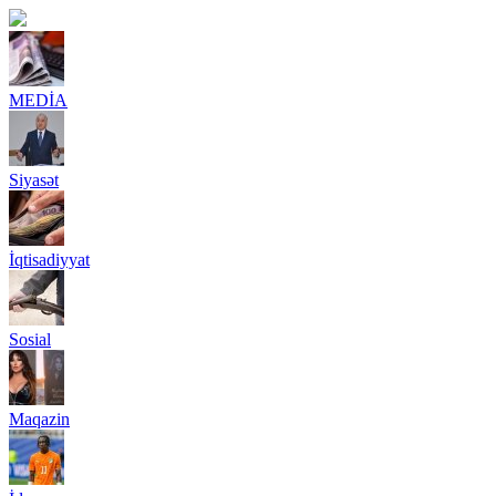
MEDİA
Siyasət
İqtisadiyyat
Sosial
Maqazin