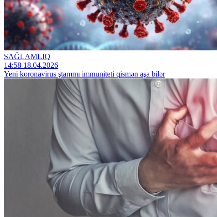
SAĞLAMLIQ
14:58 18.04.2026
Yeni koronavirus ştammı immuniteti qismən aşa bilər