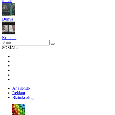
İdman
Dünya
Kriminal
SOSİAL:
Ana səhifə
Reklam
Bizimlə əlaqə