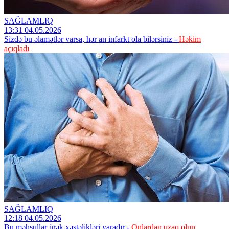
SAĞLAMLIQ
13:31 04.05.2026
Sizdə bu əlamətlər varsa, hər an infarkt ola bilərsiniz -
Həkim
açıqladı
SAĞLAMLIQ
12:18 04.05.2026
Bu məhsullar ürək xəstəlikləri yaradır -
Onlardan uzaq olun