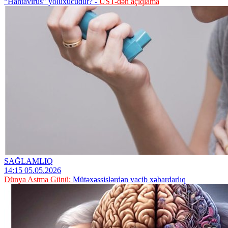
“Hantavirus” yoluxucudur? -
ÜST-dən açıqlama
SAĞLAMLIQ
14:15 05.05.2026
Dünya Astma Günü:
Mütəxəssislərdən vacib xəbardarlıq