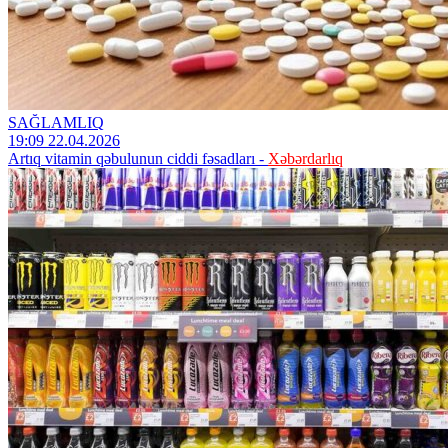
SAĞLAMLIQ
19:09 22.04.2026
Artıq vitamin qəbulunun ciddi fəsadları -
Xəbərdarlıq