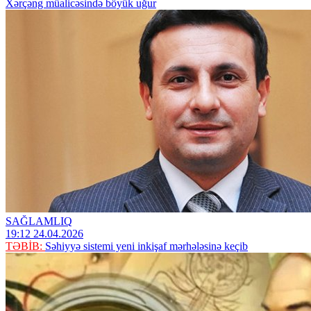
X​ərçəng müalicəsində böyük uğur
SAĞLAMLIQ
19:12 24.04.2026
TƏBİB:
Səhiyyə sistemi yeni inkişaf mərhələsinə keçib