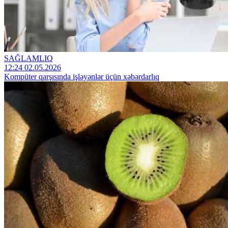
SAĞLAMLIQ
12:24 02.05.2026
Kompüter qarşısında işləyənlər üçün xəbərdarlıq