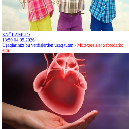
SAĞLAMLIQ
13:50 04.05.2026
Uşaqlarınızı bu vərdişlərdən uzaq tutun -
Mütəxəssislər xəbərdarlıq
etdi