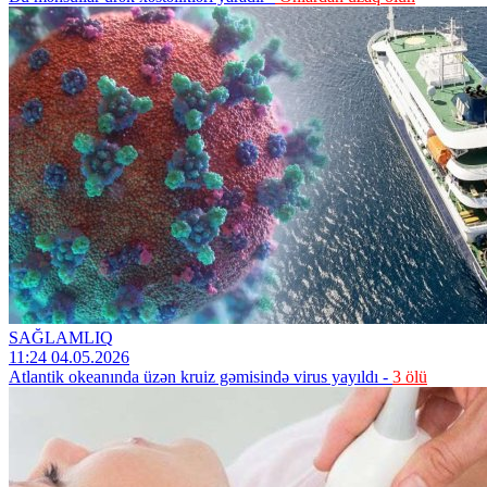
SAĞLAMLIQ
11:24 04.05.2026
Atlantik okeanında üzən kruiz gəmisində virus yayıldı -
3 ölü