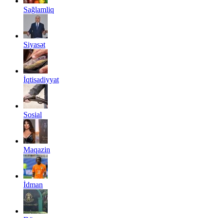
Sağlamliq
Siyasət
İqtisadiyyat
Sosial
Maqazin
İdman