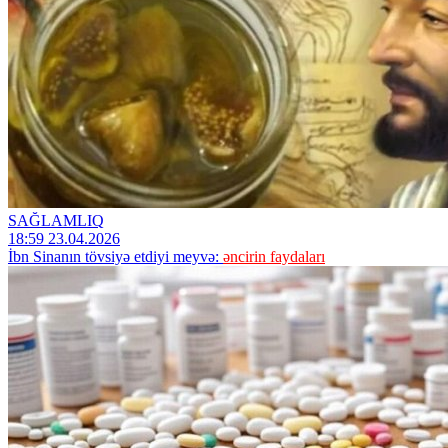
SAĞLAMLIQ
18:59 23.04.2026
İbn Sinanın tövsiyə etdiyi meyvə:
əncirin faydaları