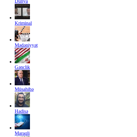
Dünya
Kriminal
Mədəniyyət
Gənclik
Müsahibə
Hadisə
Maraqli