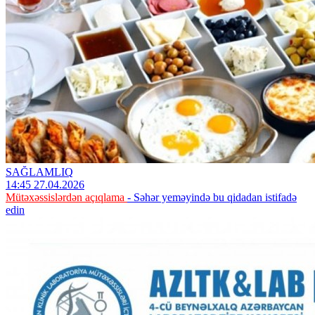
SAĞLAMLIQ
14:45 27.04.2026
Mütəxəssislərdən açıqlama
- Səhər yeməyində bu qidadan istifadə
edin