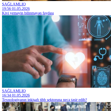
SAĞLAMLIQ
19:56 01.05.2026
Kivi yeməyin bilinməyən faydası
SAĞLAMLIQ
16:34 01.05.2026
Texnologiyanın inkişafı tibb sektoruna necə təsir edib?