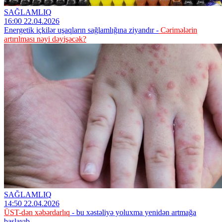
SAĞLAMLIQ
16:00 22.04.2026
Energetik içkilər uşaqların sağlamlığına ziyandır -
Cərimələrin
artırılması nəyi dəyişəcək?
SAĞLAMLIQ
14:50 22.04.2026
ÜST-dən xəbərdarlıq
- bu xəstəliyə yoluxma yenidən artmağa
başlayıb