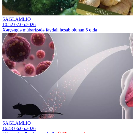
SAĞLAMLIQ
10:52 07.05.2026
Xərçənglə mübarizədə faydalı hesab olunan 5 qida
SAĞLAMLIQ
16:43 06.05.2026