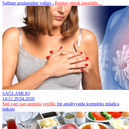
Sağlam arıqlamağın yolları -
Bunları etmək zərərlidir…
SAĞLAMLIQ
14:12 29.04.2026
Süd vəzi xərçəngində yenilik:
bir əməliyyatda kompleks müalicə
imkanı