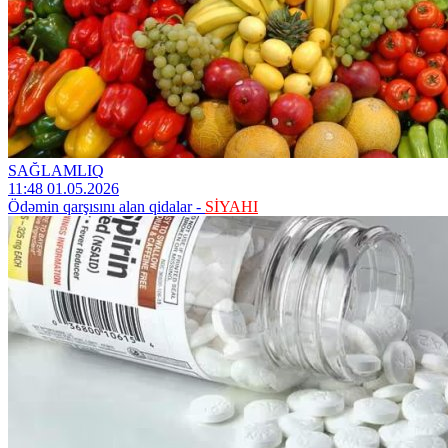
SAĞLAMLIQ
11:48 01.05.2026
Ödəmin qarşısını alan qidalar -
SİYAHI