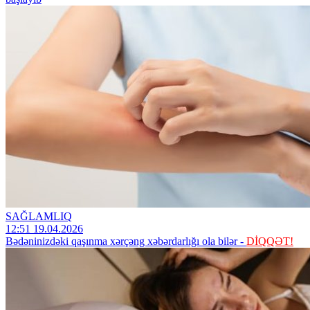
SAĞLAMLIQ
12:51 19.04.2026
Bədəninizdəki qaşınma xərçəng xəbərdarlığı ola bilər -
DİQQƏT!