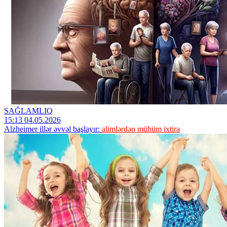
SAĞLAMLIQ
15:13 04.05.2026
Alzheimer illər əvvəl başlayır:
alimlərdən mühüm ixtira