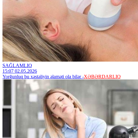
SAĞLAMLIQ
15:07 02.05.2026
Yorğunluq bu xəstəliyin əlaməti ola bilər -
XƏBƏRDARLIQ