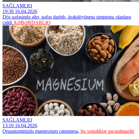
SAĞLAMLIQ
19:30 16.04.2026
Döş qəfəsində ağrı, nəfəs darlığı, ürəkdöyünmə simptonu olanlara
ciddi
XƏBƏRDARLIQ
SAĞLAMLIQ
13:10 16.04.2026
Orqanizminizdə maqnezium çatışmırsa,
bu xəstəliklər qaçınılmazdır