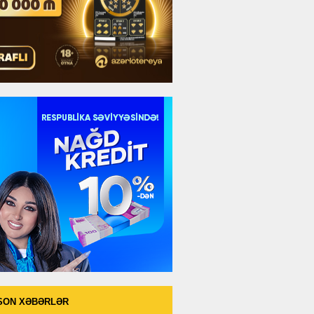
SON XƏBƏRLƏR