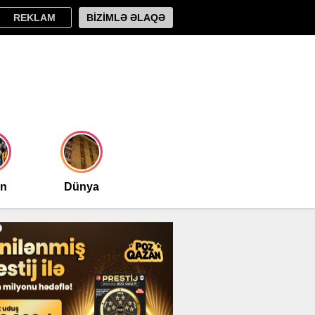
REKLAM
BİZİMLƏ ƏLAQƏ
an
Dünya