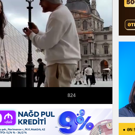
824
ƏN 