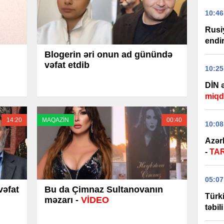
10:46
Rusi
endir
Blogerin əri onun ad günündə
vəfat etdib
10:25
DİN ə
miqd
14:20
MAQAZİN
00:40
10:08
Azər
-
TA
05:07
vəfat
Bu da Çimnaz Sultanovanın
Türk
məzarı -
VİDEO
təbil