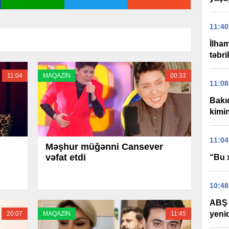
11:40
İlha
təbri
11:04
MAQAZİN
00:33
11:08
Bakıd
kimi
11:04
Məşhur müğənni Cansever
vəfat etdi
“Bu 
10:48
ABŞ 
yeni
20:07
MAQAZİN
11:45