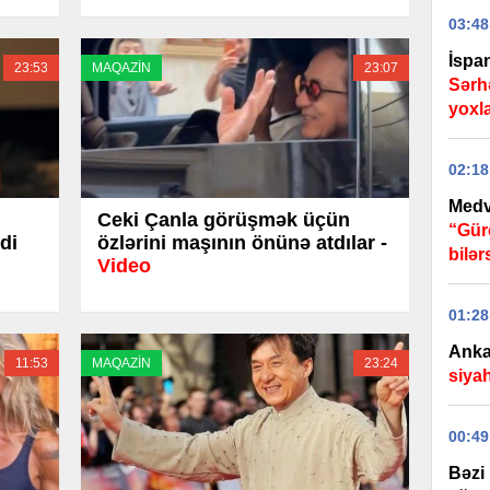
03:48
İspan
23:53
MAQAZİN
23:07
Sərh
yoxl
02:18
Medv
Ceki Çanla görüşmək üçün
“Gür
di
özlərini maşının önünə atdılar -
bilər
Video
01:28
Anka
11:53
MAQAZİN
23:24
siyah
00:49
Bəzi