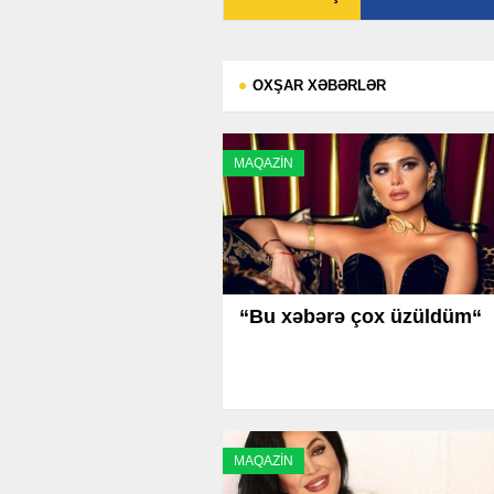
OXŞAR XƏBƏRLƏR
MAQAZİN
“Bu xəbərə çox üzüldüm“
MAQAZİN