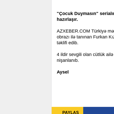
"Çocuk Duymasın" serialı
hazırlaşır.
AZXEBER.COM Türkiyə mətbua
obrazı ilə tanınan Furkan Kız
təklifi edib.
4 ildir sevgili olan cütlük a
nişanlanıb.
Aysel
PAYLAŞ