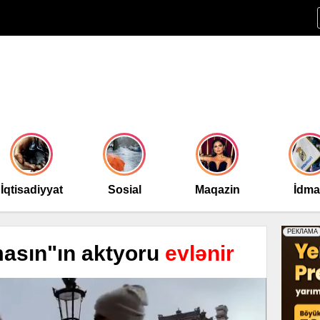
İqtisadiyyat
Sosial
Maqazin
İdm
asın"ın aktyoru
evlənir