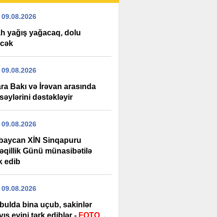
 09.08.2026
h yağış yağacaq, dolu
cək
 09.08.2026
ra Bakı və İrəvan arasında
səylərini dəstəkləyir
 09.08.2026
baycan XİN Sinqapuru
əqillik Günü münasibətilə
k edib
 09.08.2026
bulda bina uçub, sakinlər
ış evini tərk ediblər -
FOTO