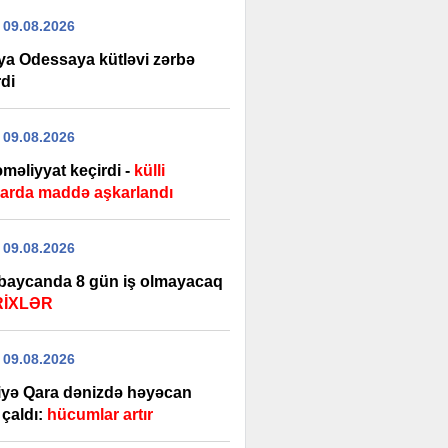
 09.08.2026
ya Odessaya kütləvi zərbə
di
 09.08.2026
məliyyat keçirdi -
külli
arda maddə aşkarlandı
 09.08.2026
baycanda 8 gün iş olmayacaq
RİXLƏR
 09.08.2026
iyə Qara dənizdə həyəcan
i çaldı:
hücumlar artır