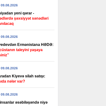
 09.08.2026
iyadan yeni qərar -
ədlərdə şəxsiyyət sənədləri
anılacaq
 09.08.2026
edevdən Ermənistana HƏDƏ:
cüstanın taleyini yaşaya
siniz”
 09.08.2026
radan Kiyevə silah satışı:
ıda nələr var?
 09.08.2026
 insanlar əsəbiləşəndə niyə