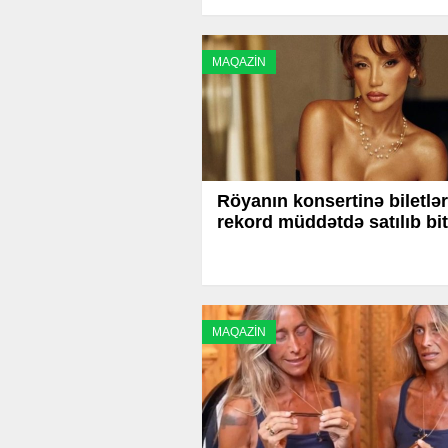
MAQAZİN
Röyanın konsertinə biletlər
rekord müddətdə satılıb bit
MAQAZİN