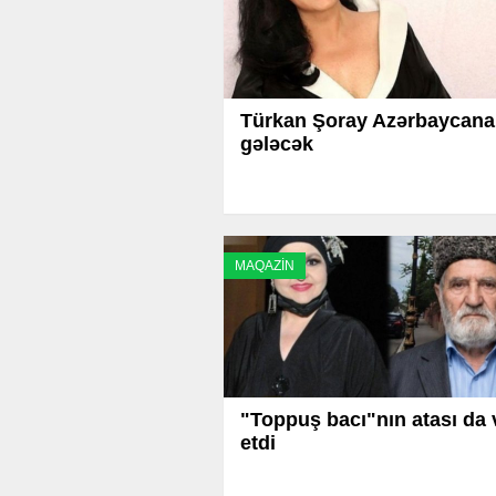
Türkan Şoray Azərbaycana
gələcək
MAQAZİN
"Toppuş bacı"nın atası da 
etdi