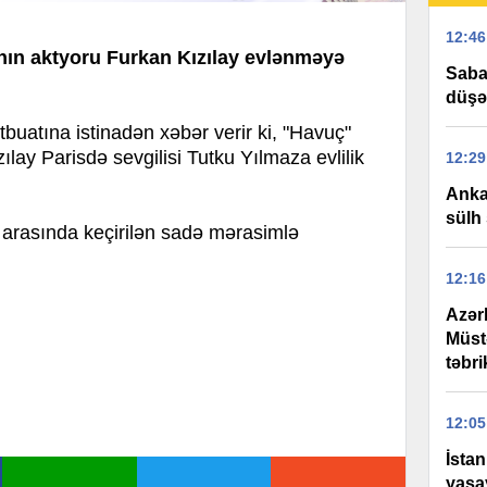
12:46
nın aktyoru Furkan Kızılay evlənməyə
Saba
düşə
tına istinadən xəbər verir ki, "Havuç"
ılay Parisdə sevgilisi Tutku Yılmaza evlilik
12:29
Anka
sülh 
ilə arasında keçirilən sadə mərasimlə
12:16
Azər
Müst
təbri
12:05
İstan
yaşay